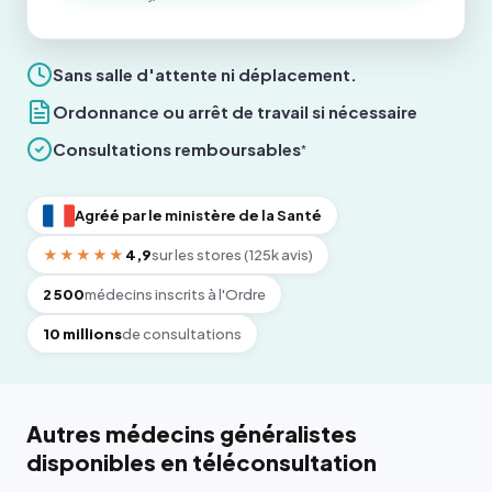
Sans salle d'attente ni déplacement.
Ordonnance ou arrêt de travail si nécessaire
Consultations remboursables
*
Agréé par le ministère de la Santé
★★★★★
4,9
sur les stores (125k avis)
2 500
médecins inscrits à l'Ordre
10 millions
de consultations
Autres médecins généralistes
disponibles en téléconsultation