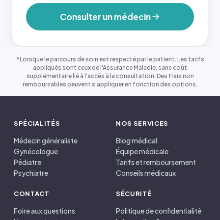
Consulter un médecin
*Lorsque le parcours de soin est respecté par le patient. Les tarifs
appliqués sont ceux de l'Assurance Maladie, sans coût
supplémentaire lié à l'accès à la consultation. Des frais non
remboursables peuvent s'appliquer en fonction des options.
SPÉCIALITÉS
NOS SERVICES
Médecin généraliste
Blog médical
Gynécologue
Équipe médicale
Pédiatre
Tarifs et remboursement
Psychiatre
Conseils médicaux
CONTACT
SÉCURITÉ
Foire aux questions
Politique de confidentialité