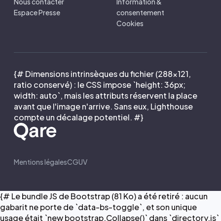
Nous contacter
Information &
Espace Presse
consentement
Cookies
{# Dimensions intrinsèques du fichier (288×121,
ratio conservé) : le CSS impose `height: 36px;
width: auto`, mais les attributs réservent la place
avant que l'image n'arrive. Sans eux, Lighthouse
compte un décalage potentiel. #}
Mentions légales
CGUV
{# Le bundle JS de Bootstrap (81 Ko) a été retiré : aucun
gabarit ne porte de `data-bs-toggle`, et son unique
usage était `new bootstrap.Collapse()` dans `directory.js`