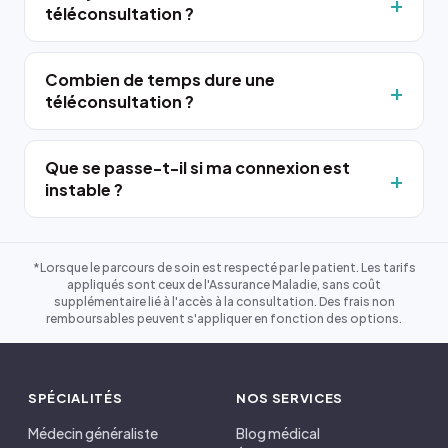
téléconsultation ?
Combien de temps dure une
téléconsultation ?
Que se passe-t-il si ma connexion est
instable ?
*Lorsque le parcours de soin est respecté par le patient. Les tarifs
appliqués sont ceux de l'Assurance Maladie, sans coût
supplémentaire lié à l'accès à la consultation. Des frais non
remboursables peuvent s'appliquer en fonction des options.
SPÉCIALITÉS
NOS SERVICES
Médecin généraliste
Blog médical