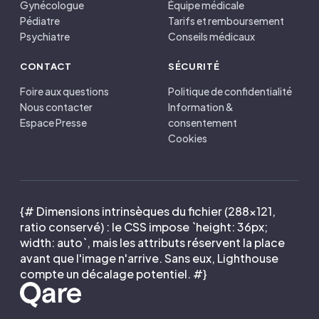
Gynécologue
Équipe médicale
Pédiatre
Tarifs et remboursement
Psychiatre
Conseils médicaux
CONTACT
SÉCURITÉ
Foire aux questions
Politique de confidentialité
Nous contacter
Information &
Espace Presse
consentement
Cookies
{# Dimensions intrinsèques du fichier (288×121,
ratio conservé) : le CSS impose `height: 36px;
width: auto`, mais les attributs réservent la place
avant que l'image n'arrive. Sans eux, Lighthouse
compte un décalage potentiel. #}