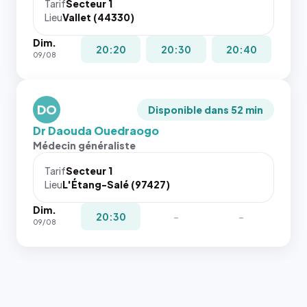
cas. #}
le
Tarif
Secteur 1
navigateur
Lieu
Vallet (44330)
ne réserve
Dim.
pas la
20:20
20:30
20:40
09/08
place, et
c'étaient
les trois
dernières
DO
Disponible dans 52 min
images de
Dr Daouda Ouedraogo
l'annuaire
Médecin généraliste
dans ce
cas. #}
Tarif
Secteur 1
Lieu
L'Étang-Salé (97427)
Dim.
20:30
-
-
09/08