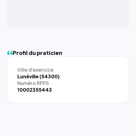
Profil du praticien
Ville d'exercice
{# 40×40
Lunéville (54300)
: la taille
Numéro RPPS
rendue par
10002355443
`.profile-
picture`,
et un
rapport 1:1
qui reste
juste à
toutes les