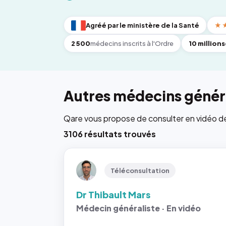
Agréé par le ministère de la Santé
★
2 500
médecins inscrits à l'Ordre
10 millions
Autres médecins généra
Qare vous propose de consulter en vidéo de 6
3106 résultats trouvés
Téléconsultation
Dr Thibault Mars
Médecin généraliste · En vidéo