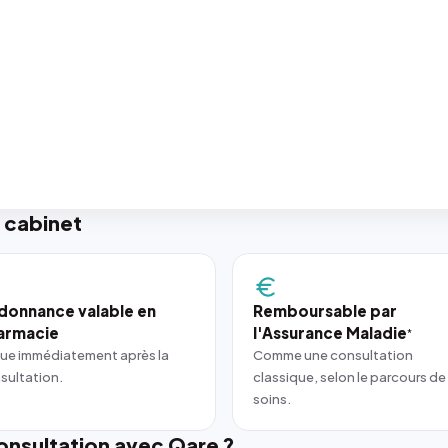
 cabinet
donnance valable en
Remboursable par
armacie
l'Assurance Maladie
*
ue immédiatement après la
Comme une consultation
sultation.
classique, selon le parcours de
soins.
nsultation avec Qare ?