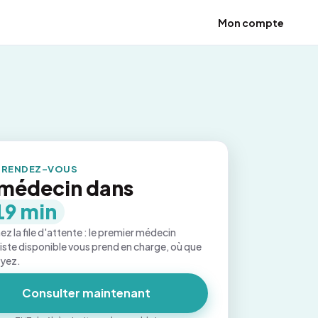
Mon compte
 RENDEZ-VOUS
médecin dans
19 min
ez la file d'attente : le premier médecin
iste disponible vous prend en charge, où que
oyez.
Consulter maintenant