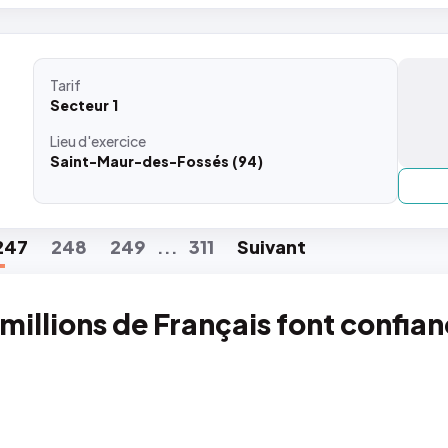
Tarif
Secteur 1
Lieu
d'exercice
Saint-Maur-des-Fossés (94)
247
248
249
311
Suiv
ant
...
 millions de Français font confia