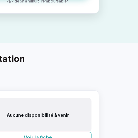
7j/7 de 6h à minuit · remboursable*
tation
Aucune disponibilité à venir
Voir la fiche