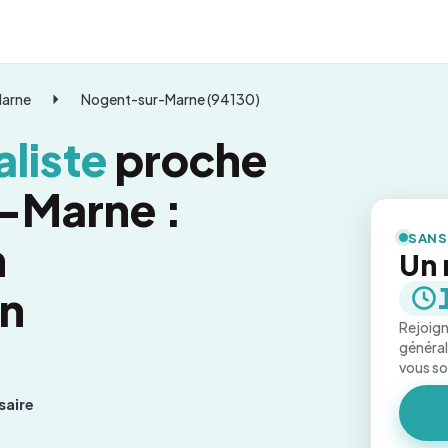
Marne
Nogent-sur-Marne (94130)
liste
proche
-Marne :
SANS
n
Un 
on
Rejoign
général
vous s
saire