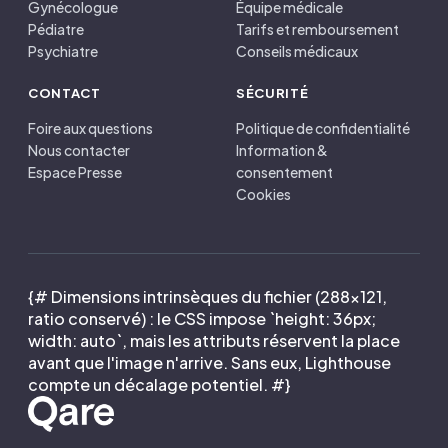
Gynécologue
Équipe médicale
Pédiatre
Tarifs et remboursement
Psychiatre
Conseils médicaux
CONTACT
SÉCURITÉ
Foire aux questions
Politique de confidentialité
Nous contacter
Information &
Espace Presse
consentement
Cookies
{# Dimensions intrinsèques du fichier (288×121,
ratio conservé) : le CSS impose `height: 36px;
width: auto`, mais les attributs réservent la place
avant que l'image n'arrive. Sans eux, Lighthouse
compte un décalage potentiel. #}