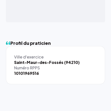
Profil du praticien
Ville d'exercice
{# 40×40
Saint-Maur-des-Fossés (94210)
: la taille
Numéro RPPS
rendue par
10101969516
`.profile-
picture`,
et un
rapport 1:1
qui reste
juste à
toutes les