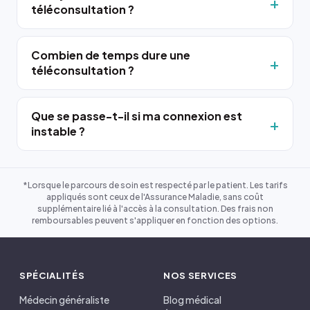
téléconsultation ?
Combien de temps dure une
téléconsultation ?
Que se passe-t-il si ma connexion est
instable ?
*Lorsque le parcours de soin est respecté par le patient. Les tarifs
appliqués sont ceux de l'Assurance Maladie, sans coût
supplémentaire lié à l'accès à la consultation. Des frais non
remboursables peuvent s'appliquer en fonction des options.
SPÉCIALITÉS
NOS SERVICES
Médecin généraliste
Blog médical