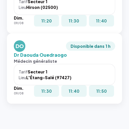
cas. #}
le
Tarif
Secteur 1
navigateur
Lieu
Hirson (02500)
ne réserve
Dim.
pas la
11:20
11:30
11:40
09/08
place, et
c'étaient
les trois
dernières
DO
Disponible dans 1 h
images de
Dr Daouda Ouedraogo
l'annuaire
Médecin généraliste
dans ce
cas. #}
Tarif
Secteur 1
Lieu
L'Étang-Salé (97427)
Dim.
11:30
11:40
11:50
09/08