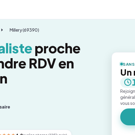
Millery (69390)
liste
proche
endre RDV en
SANS
Un 
on
Rejoign
général
vous s
saire