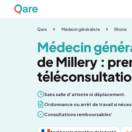
Qare
Médecin généraliste
Rhone
Médecin généra
de Millery : pr
téléconsultati
Sans salle d'attente ni déplacement.
Ordonnance ou arrêt de travail si néces
Consultations remboursables
*