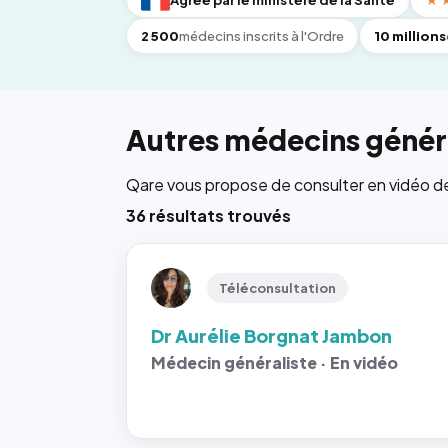
Agréé par le ministère de la Santé
★
2 500
médecins inscrits à l'Ordre
10 millions
Autres médecins généra
Qare vous propose de consulter en vidéo de 6
36 résultats trouvés
Téléconsultation
Dr Aurélie Borgnat Jambon
Médecin généraliste · En vidéo