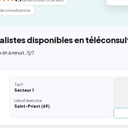
★★★★
4,9
sur les stores (125k avis)
de consultations
listes disponibles en téléconsul
h à minuit, 7j/7.
Tarif
Secteur 1
Lieu
d'exercice
Saint-Priest (69)