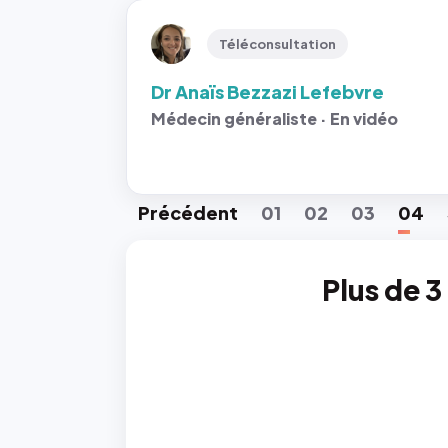
Téléconsultation
Dr Anaïs Bezzazi Lefebvre
Médecin généraliste · En vidéo
Préc
édent
01
02
03
04
Plus de 3