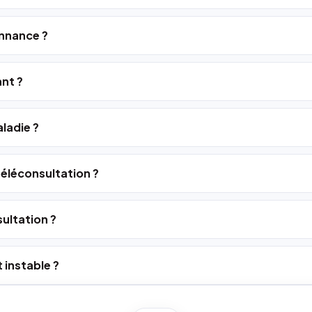
nnance ?
ant ?
ladie ?
 téléconsultation ?
ultation ?
 instable ?