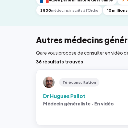
Agréé par le ministère de la Santé
★
2 500
médecins inscrits à l'Ordre
10 millions
Autres médecins généra
Qare vous propose de consulter en vidéo de 6
36 résultats trouvés
Téléconsultation
Dr Hugues Paliot
Médecin généraliste · En vidéo