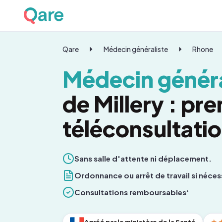
Qare
Médecin généraliste
Rhone
Médecin généra
de Millery : pr
téléconsultati
Sans salle d'attente ni déplacement.
Ordonnance ou arrêt de travail si néces
Consultations remboursables
*