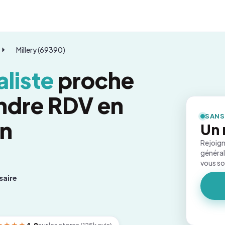
Millery (69390)
liste
proche
endre RDV en
SANS
on
Un 
Rejoign
général
vous s
saire