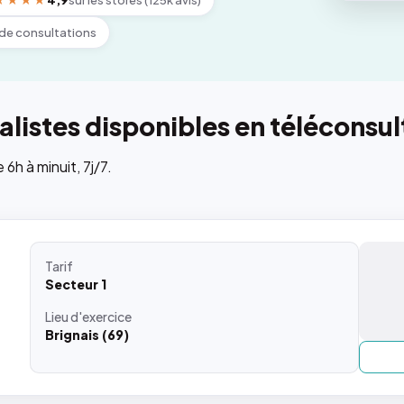
★★★★
4,9
sur les stores (125k avis)
de consultations
listes disponibles en téléconsul
h à minuit, 7j/7.
Tarif
Secteur 1
Lieu
d'exercice
Brignais (69)