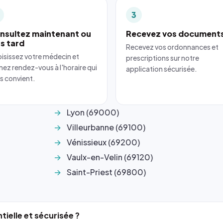
3
nsultez maintenant ou
Recevez vos document
us tard
Recevez vos ordonnances et
isissez votre médecin et
prescriptions sur notre
nez rendez-vous à l'horaire qui
application sécurisée.
s convient.
Lyon (69000)
Villeurbanne (69100)
Vénissieux (69200)
Vaulx-en-Velin (69120)
Saint-Priest (69800)
tielle et sécurisée ?