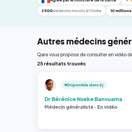
Agréé par le ministère de la Santé
★
2 500
médecins inscrits à l'Ordre
10 millions
Autres médecins généra
Qare vous propose de consulter en vidéo de 6
25 résultats trouvés
Disponible dans 6 j
Dr Bérénice Nseke Banvuama
Médecin généraliste · En vidéo