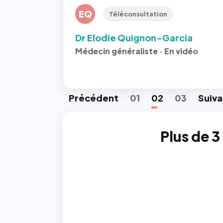
EQ
Téléconsultation
Dr Elodie Quignon-Garcia
Médecin généraliste · En vidéo
Préc
édent
01
02
03
Suiv
a
Plus de 3