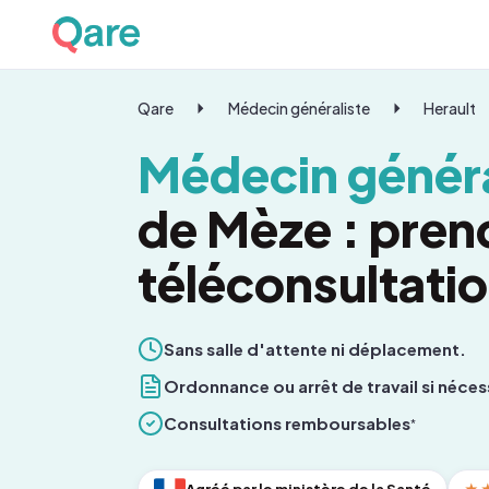
Qare
Médecin généraliste
Herault
Médecin généra
de Mèze : pren
téléconsultati
Sans salle d'attente ni déplacement.
Ordonnance ou arrêt de travail si néces
Consultations remboursables
*