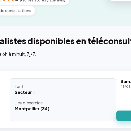
★★★★
4,9
sur les stores (125k avis)
de consultations
listes disponibles en téléconsul
h à minuit, 7j/7.
Sam
Tarif
15/08
Secteur 1
Lieu
d'exercice
Montpellier (34)