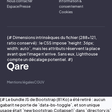
Nous contacter
Information &
Espace Presse
consentement
Cookies
{# Dimensions intrinsèques du fichier (288×121,
ratio conservé) : le CSS impose `height: 36px;
width: auto`, mais les attributs réservent la place
avant que l'image n'arrive. Sans eux, Lighthouse
compte un décalage potentiel. #}
Mentions légales
CGUV
{# Le bundle JS de Bootstrap (81 Ko) a été retiré : aucun
gabarit ne porte de `data-bs-toggle`, et son unique
usage était `new bootstrap.Collapse()` dans `directory.js`