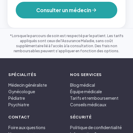
Consulter un médecin
*Lorsque le parcours de soin est respecté par le patient. Les tarifs
appliqués sont ceux de l'Assurance Maladie, sans coût
supplémentaire lié à l'accès à la consultation. Des frais non
remboursables peuvent s'appliquer en fonction des options.
SPÉCIALITÉS
NOS SERVICES
Médecin généraliste
Blog médical
Gynécologue
Équipe médicale
Pédiatre
Tarifs et remboursement
Psychiatre
Conseils médicaux
CONTACT
SÉCURITÉ
Foire aux questions
Politique de confidentialité