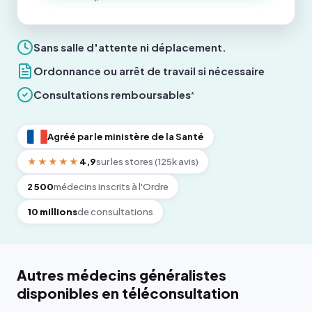
Sans salle d'attente ni déplacement.
Ordonnance ou arrêt de travail si nécessaire
Consultations remboursables
*
Agréé par le ministère de la Santé
★★★★★
4,9
sur les stores (125k avis)
2 500
médecins inscrits à l'Ordre
10 millions
de consultations
Autres médecins généralistes
disponibles en téléconsultation