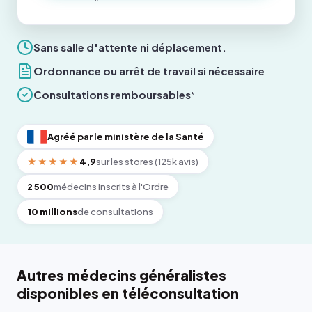
Sans salle d'attente ni déplacement.
Ordonnance ou arrêt de travail si nécessaire
Consultations remboursables
*
Agréé par le ministère de la Santé
★★★★★
4,9
sur les stores (125k avis)
2 500
médecins inscrits à l'Ordre
10 millions
de consultations
Autres médecins généralistes
disponibles en téléconsultation