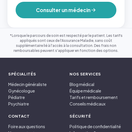
Consulter un médecin
*Lorsque le parcours de soin est respecté par le patient. Les tarifs
appliqués sont ceux de l'Assurance Maladie, sans coût
supplémentaire lié à l'accès à la consultation. Des frais non
remboursables peuvent s'appliquer en fonction des options.
SPÉCIALITÉS
NOS SERVICES
Médecin généraliste
Blog médical
Gynécologue
Équipe médicale
Pédiatre
Tarifs et remboursement
Psychiatre
Conseils médicaux
CONTACT
SÉCURITÉ
Foire aux questions
Politique de confidentialité