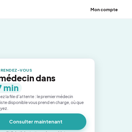
Mon compte
 RENDEZ-VOUS
médecin dans
7 min
ez la file d'attente : le premier médecin
iste disponible vous prend en charge, où que
oyez.
Consulter maintenant