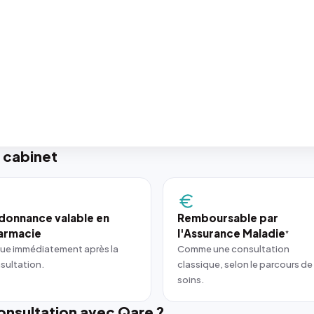
 cabinet
donnance valable en
Remboursable par
armacie
l'Assurance Maladie
*
ue immédiatement après la
Comme une consultation
sultation.
classique, selon le parcours de
soins.
nsultation avec Qare ?