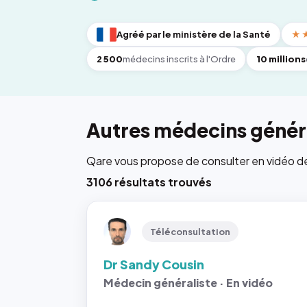
Agréé par le ministère de la Santé
★
2 500
médecins inscrits à l'Ordre
10 millions
Autres médecins généra
Qare vous propose de consulter en vidéo de 6
3106 résultats trouvés
Téléconsultation
Dr Sandy Cousin
Médecin généraliste · En vidéo