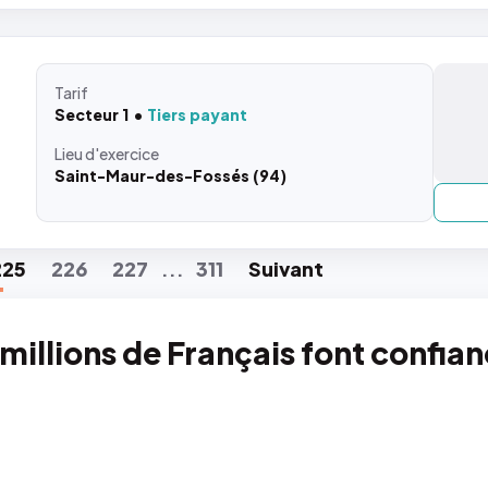
Tarif
Secteur 1
Tiers payant
Lieu
d'exercice
Saint-Maur-des-Fossés (94)
225
226
227
311
Suiv
ant
...
 millions de Français font confia