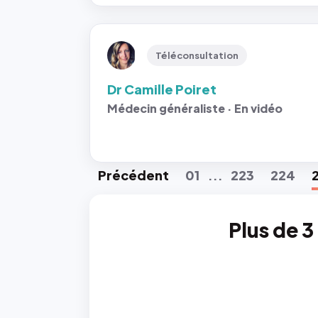
Téléconsultation
Dr Camille Poiret
Médecin généraliste · En vidéo
Préc
édent
01
223
224
...
Plus de 3