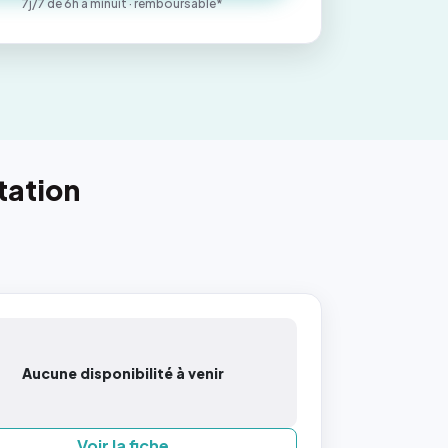
7j/7 de 6h à minuit · remboursable*
tation
Aucune disponibilité à venir
Voir la fiche