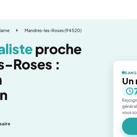
Marne
Mandres-les-Roses (94520)
liste
proche
s-Roses :
SANS
n
Un 
on
Rejoign
général
vous s
saire