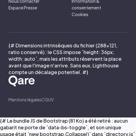
Nous contacter
Information &
Espace Presse
consentement
Cookies
{# Dimensions intrinsèques du fichier (288×121,
ratio conservé) : le CSS impose `height: 36px;
width: auto`, mais les attributs réservent la place
avant que l'image n'arrive. Sans eux, Lighthouse
compte un décalage potentiel. #}
Mentions légales
CGUV
{# Le bundle JS de Bootstrap (81 Ko) a été retiré : aucun
gabarit ne porte de `data-bs-toggle`, et son unique
usage était `new bootstrap.Collapse()` dans `directory.js`