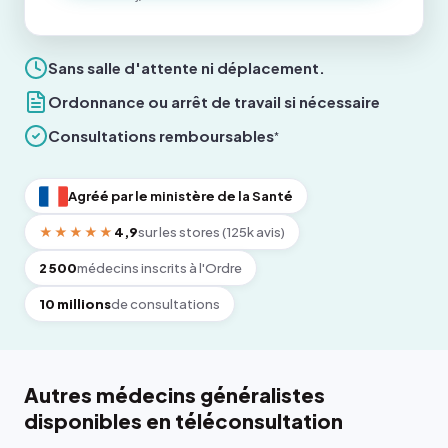
Sans salle d'attente ni déplacement.
Ordonnance ou arrêt de travail si nécessaire
Consultations remboursables
*
Agréé par le ministère de la Santé
★★★★★
4,9
sur les stores (125k avis)
2 500
médecins inscrits à l'Ordre
10 millions
de consultations
Autres médecins généralistes
disponibles en téléconsultation