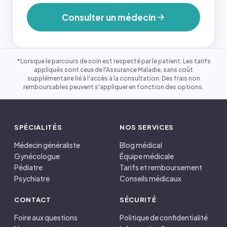
Consulter un médecin
*Lorsque le parcours de soin est respecté par le patient. Les tarifs
appliqués sont ceux de l'Assurance Maladie, sans coût
supplémentaire lié à l'accès à la consultation. Des frais non
remboursables peuvent s'appliquer en fonction des options.
SPÉCIALITÉS
NOS SERVICES
Médecin généraliste
Blog médical
Gynécologue
Équipe médicale
Pédiatre
Tarifs et remboursement
Psychiatre
Conseils médicaux
CONTACT
SÉCURITÉ
Foire aux questions
Politique de confidentialité