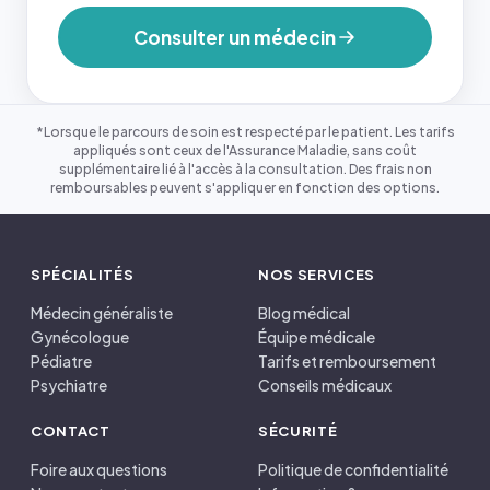
Consulter un médecin
*Lorsque le parcours de soin est respecté par le patient. Les tarifs
appliqués sont ceux de l'Assurance Maladie, sans coût
supplémentaire lié à l'accès à la consultation. Des frais non
remboursables peuvent s'appliquer en fonction des options.
SPÉCIALITÉS
NOS SERVICES
Médecin généraliste
Blog médical
Gynécologue
Équipe médicale
Pédiatre
Tarifs et remboursement
Psychiatre
Conseils médicaux
CONTACT
SÉCURITÉ
Foire aux questions
Politique de confidentialité