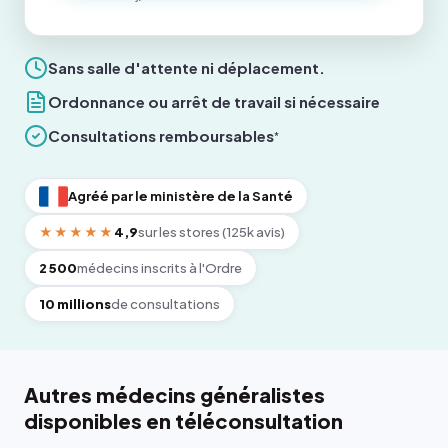
Sans salle d'attente ni déplacement.
Ordonnance ou arrêt de travail si nécessaire
Consultations remboursables
*
Agréé par le ministère de la Santé
★★★★★
4,9
sur les stores (125k avis)
2 500
médecins inscrits à l'Ordre
10 millions
de consultations
Autres médecins généralistes
disponibles en téléconsultation