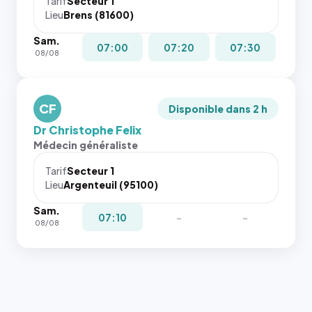
Tarif
Secteur 1
navigateur
Lieu
Brens (81600)
ne réserve
Sam.
pas la
07:00
07:20
07:30
08/08
place, et
c'étaient
les trois
dernières
CF
Disponible dans 2 h
images de
Dr Christophe Felix
l'annuaire
Médecin généraliste
dans ce
cas. #}
Tarif
Secteur 1
Lieu
Argenteuil (95100)
Sam.
07:10
-
-
08/08