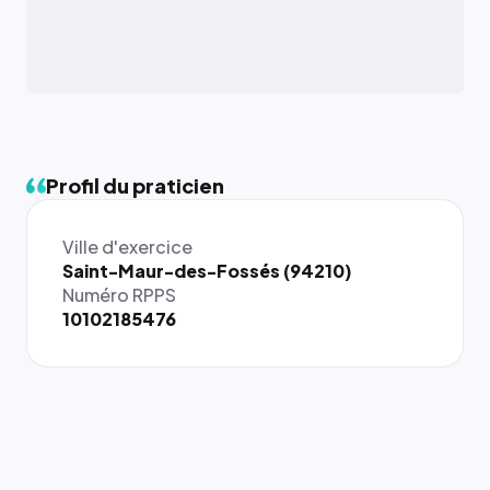
Profil du praticien
Ville d'exercice
{# 40×40
Saint-Maur-des-Fossés (94210)
: la taille
Numéro RPPS
rendue par
10102185476
`.profile-
picture`,
et un
rapport 1:1
qui reste
juste à
toutes les