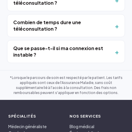
téléconsultation ?
Combien de temps dure une
téléconsultation ?
Que se passe-t-il si ma connexion est
instable ?
*Lorsque le parcours de soin est respecté par le patient. Les tarifs
appliqués sont ceux de l'Assurance Maladie, sans coût
supplémentaire lié à l'accès à la consultation. Des frais non
remboursables peuvent s'appliquer en fonction des options.
SPÉCIALITÉS
NOS SERVICES
Médecin généraliste
Blog médical