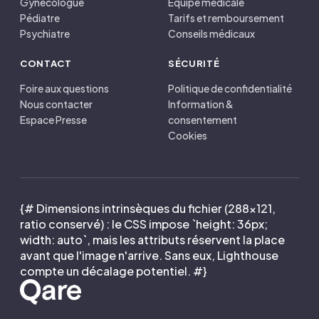
Gynécologue
Équipe médicale
Pédiatre
Tarifs et remboursement
Psychiatre
Conseils médicaux
CONTACT
SÉCURITÉ
Foire aux questions
Politique de confidentialité
Nous contacter
Information &
Espace Presse
consentement
Cookies
{# Dimensions intrinsèques du fichier (288×121,
ratio conservé) : le CSS impose `height: 36px;
width: auto`, mais les attributs réservent la place
avant que l'image n'arrive. Sans eux, Lighthouse
compte un décalage potentiel. #}