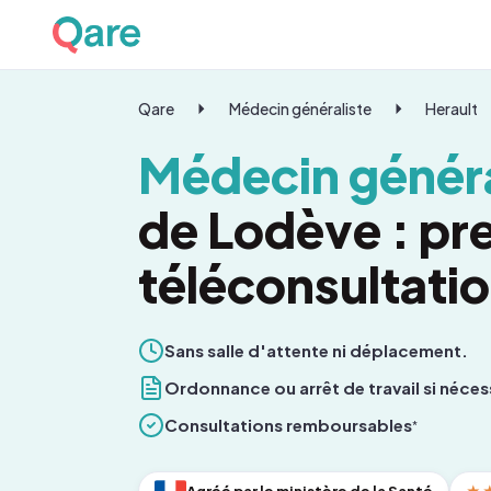
Qare
Médecin généraliste
Herault
Médecin généra
de Lodève : pr
téléconsultati
Sans salle d'attente ni déplacement.
Ordonnance ou arrêt de travail si néces
Consultations remboursables
*