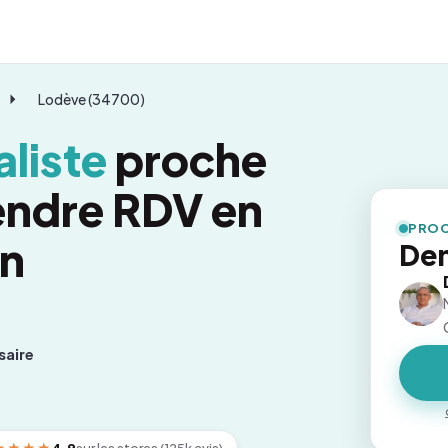
Lodève (34700)
liste
proche
endre RDV en
PROC
on
Dem
saire