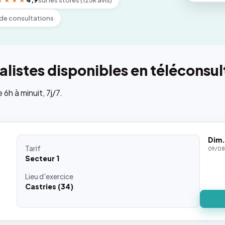
★★★★
4,9
sur les stores (125k avis)
de consultations
listes disponibles en téléconsul
h à minuit, 7j/7.
Dim.
Tarif
09/08
Secteur 1
Lieu
d'exercice
Castries (34)