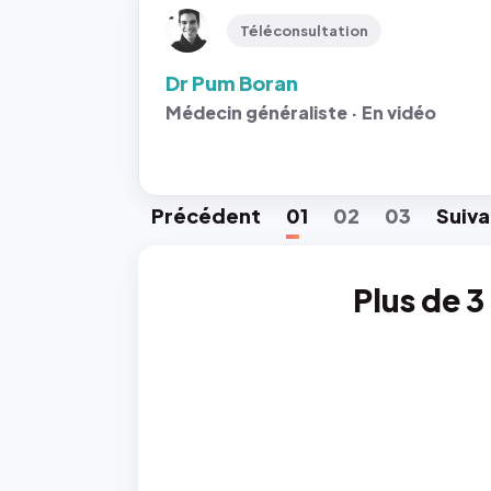
Téléconsultation
Dr Pum Boran
Médecin généraliste · En vidéo
Préc
édent
01
02
03
Suiv
a
Plus de 3