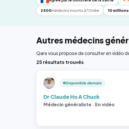
Agréé par le ministère de la Santé
★
2 500
médecins inscrits à l'Ordre
10 millions
Autres médecins généra
Qare vous propose de consulter en vidéo de 6
25 résultats trouvés
Disponible demain
Dr Claude Ho A Chuck
Médecin généraliste · En vidéo