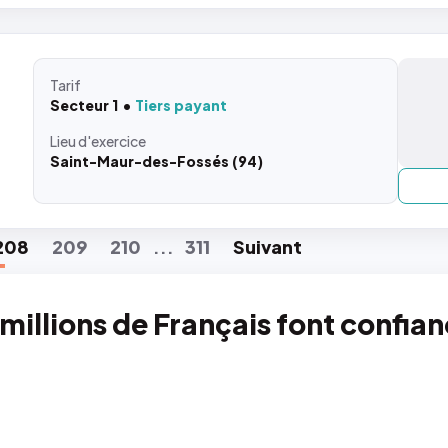
Tarif
Secteur 1
Tiers payant
Lieu
d'exercice
Saint-Maur-des-Fossés (94)
208
209
210
311
Suiv
ant
...
 millions de Français font confia