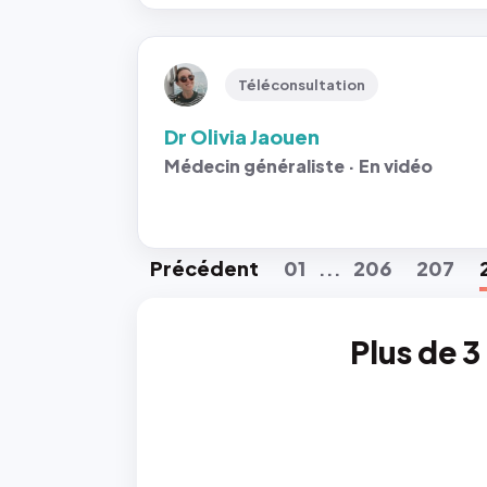
Téléconsultation
Dr Olivia Jaouen
Médecin généraliste · En vidéo
Préc
édent
01
206
207
...
Plus de 3