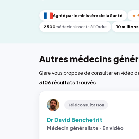
Agréé par le ministère de la Santé
★
2 500
médecins inscrits à l'Ordre
10 millions
Autres médecins généra
Qare vous propose de consulter en vidéo de 6
3106 résultats trouvés
Téléconsultation
Dr David Benchetrit
Médecin généraliste · En vidéo