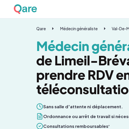
Qare
Médecin généraliste
Val-De-
Médecin généra
de Limeil-Brév
prendre RDV e
téléconsultati
Sans salle d'attente ni déplacement.
Ordonnance ou arrêt de travail si néces
Consultations remboursables
*