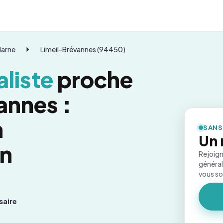
Marne
Limeil-Brévannes (94450)
liste
proche
annes :
n
SANS
Un 
on
Rejoign
général
vous s
saire