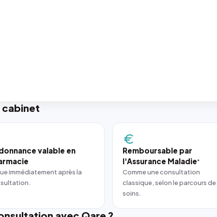
 cabinet
donnance valable en
Remboursable par
armacie
l'Assurance Maladie
*
ue immédiatement après la
Comme une consultation
sultation.
classique, selon le parcours de
soins.
nsultation avec Qare ?