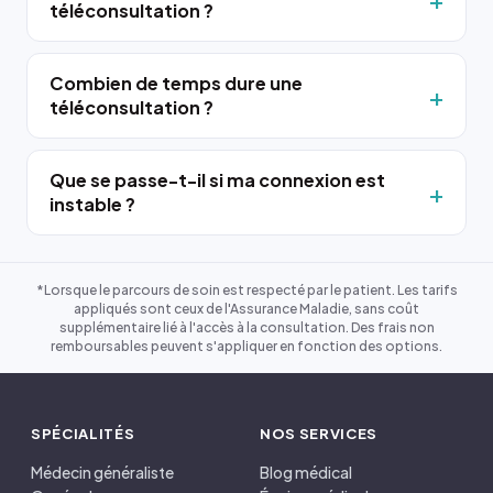
téléconsultation ?
Combien de temps dure une
téléconsultation ?
Que se passe-t-il si ma connexion est
instable ?
*Lorsque le parcours de soin est respecté par le patient. Les tarifs
appliqués sont ceux de l'Assurance Maladie, sans coût
supplémentaire lié à l'accès à la consultation. Des frais non
remboursables peuvent s'appliquer en fonction des options.
SPÉCIALITÉS
NOS SERVICES
Médecin généraliste
Blog médical