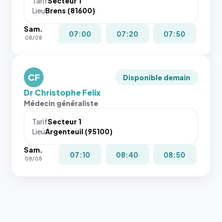
Tarif
Secteur 1
navigateur
Lieu
Brens (81600)
ne réserve
Sam.
pas la
07:00
07:20
07:50
08/08
place, et
c'étaient
les trois
dernières
CF
Disponible demain
images de
Dr Christophe Felix
l'annuaire
Médecin généraliste
dans ce
cas. #}
Tarif
Secteur 1
Lieu
Argenteuil (95100)
Sam.
07:10
08:40
08:50
08/08