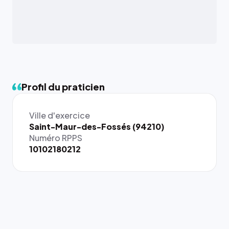
Profil du praticien
Ville d'exercice
{# 40×40
Saint-Maur-des-Fossés (94210)
: la taille
Numéro RPPS
rendue par
10102180212
`.profile-
picture`,
et un
rapport 1:1
qui reste
juste à
toutes les