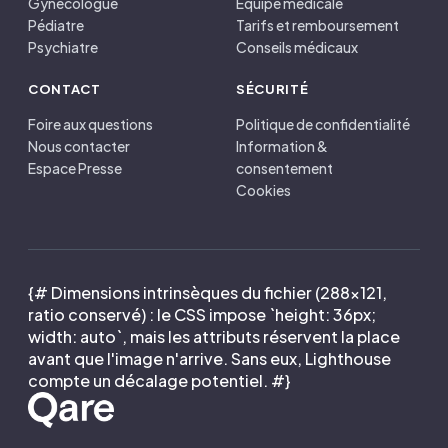
Gynécologue
Équipe médicale
Pédiatre
Tarifs et remboursement
Psychiatre
Conseils médicaux
CONTACT
SÉCURITÉ
Foire aux questions
Politique de confidentialité
Nous contacter
Information &
Espace Presse
consentement
Cookies
{# Dimensions intrinsèques du fichier (288×121,
ratio conservé) : le CSS impose `height: 36px;
width: auto`, mais les attributs réservent la place
avant que l'image n'arrive. Sans eux, Lighthouse
compte un décalage potentiel. #}