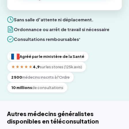
Sans salle d'attente ni déplacement.
Ordonnance ou arrêt de travail si nécessaire
Consultations remboursables
*
Agréé par le ministère de la Santé
★★★★★
4,9
sur les stores (125k avis)
2 500
médecins inscrits à l'Ordre
10 millions
de consultations
Autres médecins généralistes
disponibles en téléconsultation