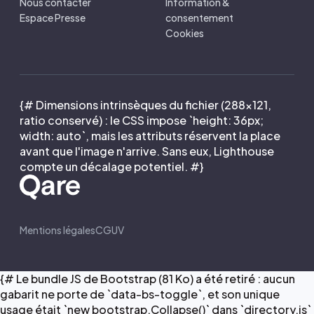
Nous contacter
Information &
Espace Presse
consentement
Cookies
{# Dimensions intrinsèques du fichier (288×121,
ratio conservé) : le CSS impose `height: 36px;
width: auto`, mais les attributs réservent la place
avant que l'image n'arrive. Sans eux, Lighthouse
compte un décalage potentiel. #}
Mentions légales
CGUV
{# Le bundle JS de Bootstrap (81 Ko) a été retiré : aucun
gabarit ne porte de `data-bs-toggle`, et son unique
usage était `new bootstrap.Collapse()` dans `directory.js`