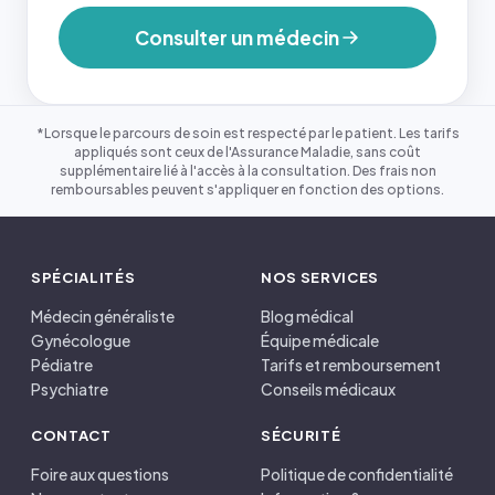
Consulter un médecin
*Lorsque le parcours de soin est respecté par le patient. Les tarifs
appliqués sont ceux de l'Assurance Maladie, sans coût
supplémentaire lié à l'accès à la consultation. Des frais non
remboursables peuvent s'appliquer en fonction des options.
SPÉCIALITÉS
NOS SERVICES
Médecin généraliste
Blog médical
Gynécologue
Équipe médicale
Pédiatre
Tarifs et remboursement
Psychiatre
Conseils médicaux
CONTACT
SÉCURITÉ
Foire aux questions
Politique de confidentialité