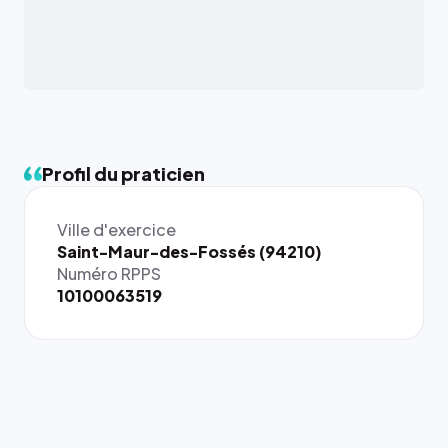
Profil du praticien
Ville d'exercice
{# 40×40
Saint-Maur-des-Fossés (94210)
: la taille
Numéro RPPS
rendue par
10100063519
`.profile-
picture`,
et un
rapport 1:1
qui reste
juste à
toutes les