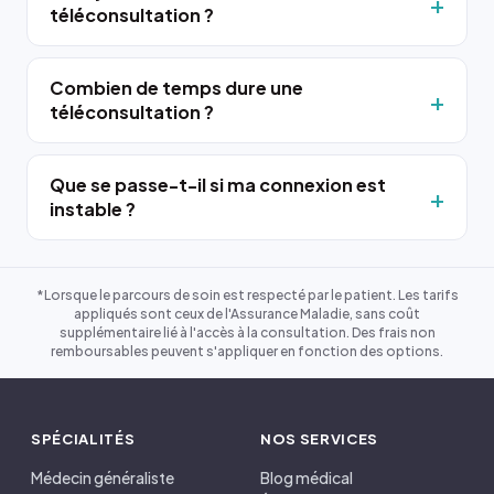
téléconsultation ?
Combien de temps dure une
téléconsultation ?
Que se passe-t-il si ma connexion est
instable ?
*Lorsque le parcours de soin est respecté par le patient. Les tarifs
appliqués sont ceux de l'Assurance Maladie, sans coût
supplémentaire lié à l'accès à la consultation. Des frais non
remboursables peuvent s'appliquer en fonction des options.
SPÉCIALITÉS
NOS SERVICES
Médecin généraliste
Blog médical