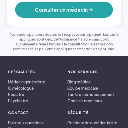
Consulter un médecin
*Lorsque le parcours de soin est respecté par le patient. Les tarifs
appliqués sont ceux de l'Assurance Maladie, sans coût
supplémentaire lié à l'accès à la consultation. Des frais non
remboursables peuvent s'appliquer en fonction des options.
SPÉCIALITÉS
NOS SERVICES
Médecin généraliste
Blog médical
Gynécologue
Équipe médicale
Pédiatre
Tarifs et remboursement
Psychiatre
Conseils médicaux
CONTACT
SÉCURITÉ
Foire aux questions
Politique de confidentialité