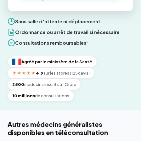
Sans salle d'attente ni déplacement.
Ordonnance ou arrêt de travail si nécessaire
Consultations remboursables
*
Agréé par le ministère de la Santé
★★★★★
4,9
sur les stores (125k avis)
2 500
médecins inscrits à l'Ordre
10 millions
de consultations
Autres médecins généralistes
disponibles en téléconsultation