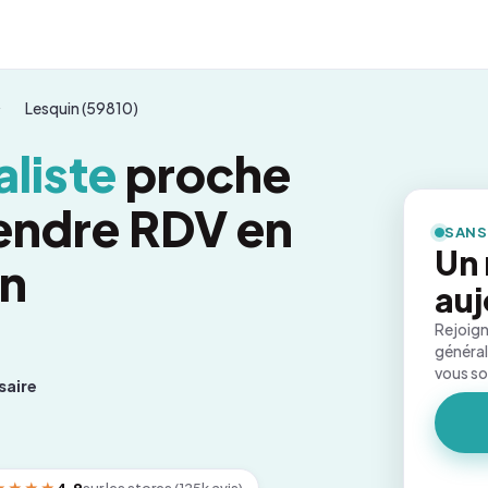
Lesquin (59810)
liste
proche
rendre RDV en
SANS
Un
on
auj
Rejoign
général
vous s
saire