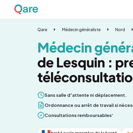
Qare
Médecin généraliste
Nord
Médecin généra
de Lesquin : p
téléconsultati
Sans salle d'attente ni déplacement.
Ordonnance ou arrêt de travail si néces
Consultations remboursables
*