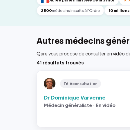
Agréé par le ministère de la Santé
★
2 500
médecins inscrits à l'Ordre
10 millions
Autres médecins généra
Qare vous propose de consulter en vidéo de 6
41 résultats trouvés
Téléconsultation
Dr Dominique Varvenne
Médecin généraliste · En vidéo