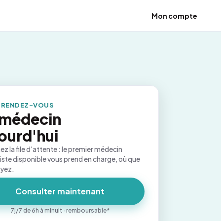
Mon compte
 RENDEZ-VOUS
 médecin
ourd'hui
ez la file d'attente : le premier médecin
iste disponible vous prend en charge, où que
oyez.
Consulter maintenant
7j/7 de 6h à minuit · remboursable*