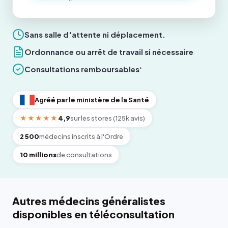
Sans salle d'attente ni déplacement.
Ordonnance ou arrêt de travail si nécessaire
Consultations remboursables
*
Agréé par le ministère de la Santé
★★★★★
4,9
sur les stores (125k avis)
2 500
médecins inscrits à l'Ordre
10 millions
de consultations
Autres médecins généralistes
disponibles en téléconsultation