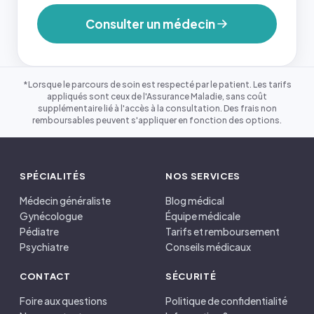
Consulter un médecin
*Lorsque le parcours de soin est respecté par le patient. Les tarifs
appliqués sont ceux de l'Assurance Maladie, sans coût
supplémentaire lié à l'accès à la consultation. Des frais non
remboursables peuvent s'appliquer en fonction des options.
SPÉCIALITÉS
NOS SERVICES
Médecin généraliste
Blog médical
Gynécologue
Équipe médicale
Pédiatre
Tarifs et remboursement
Psychiatre
Conseils médicaux
CONTACT
SÉCURITÉ
Foire aux questions
Politique de confidentialité