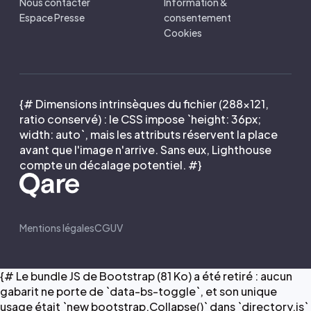
Nous contacter
Information &
Espace Presse
consentement
Cookies
{# Dimensions intrinsèques du fichier (288×121,
ratio conservé) : le CSS impose `height: 36px;
width: auto`, mais les attributs réservent la place
avant que l'image n'arrive. Sans eux, Lighthouse
compte un décalage potentiel. #}
Mentions légales
CGUV
{# Le bundle JS de Bootstrap (81 Ko) a été retiré : aucun
gabarit ne porte de `data-bs-toggle`, et son unique
usage était `new bootstrap.Collapse()` dans `directory.js`