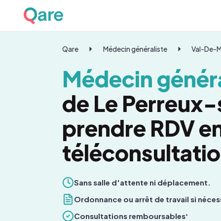
Qare
Médecin généraliste
Val-De-
Médecin généra
de Le Perreux-
prendre RDV e
téléconsultati
Sans salle d'attente ni déplacement.
Ordonnance ou arrêt de travail si néces
Consultations remboursables
*