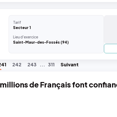
Tarif
Secteur 1
Lieu
d'exercice
Saint-Maur-des-Fossés (94)
241
242
243
311
Suiv
ant
...
 millions de Français font confia