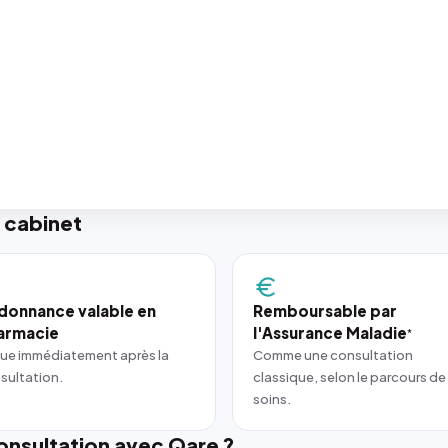
 cabinet
donnance valable en
Remboursable par
armacie
l'Assurance Maladie
*
ue immédiatement après la
Comme une consultation
sultation.
classique, selon le parcours de
soins.
nsultation avec Qare ?