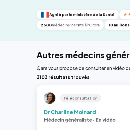
Agréé par le ministère de la Santé
★
2 500
médecins inscrits à l'Ordre
10 millions
Autres médecins généra
Qare vous propose de consulter en vidéo de 6
3103 résultats trouvés
Téléconsultation
Dr Charline Moinard
Médecin généraliste · En vidéo