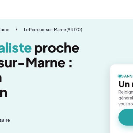
Marne
Le Perreux-sur-Marne (94170)
liste
proche
sur-Marne :
n
SANS
Un 
on
Rejoign
général
vous s
saire