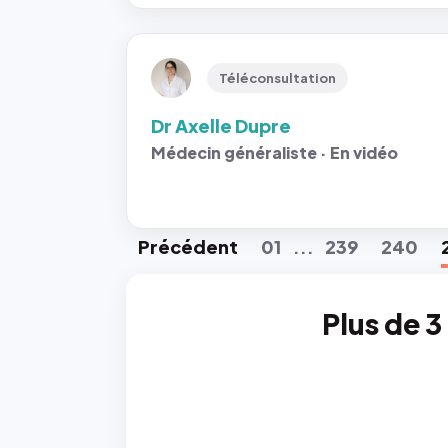
Téléconsultation
Dr Axelle Dupre
Médecin généraliste · En vidéo
Préc
édent
01
239
240
...
Plus de 3