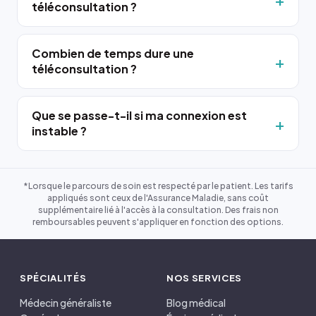
téléconsultation ?
Combien de temps dure une
téléconsultation ?
Que se passe-t-il si ma connexion est
instable ?
*Lorsque le parcours de soin est respecté par le patient. Les tarifs
appliqués sont ceux de l'Assurance Maladie, sans coût
supplémentaire lié à l'accès à la consultation. Des frais non
remboursables peuvent s'appliquer en fonction des options.
SPÉCIALITÉS
NOS SERVICES
Médecin généraliste
Blog médical