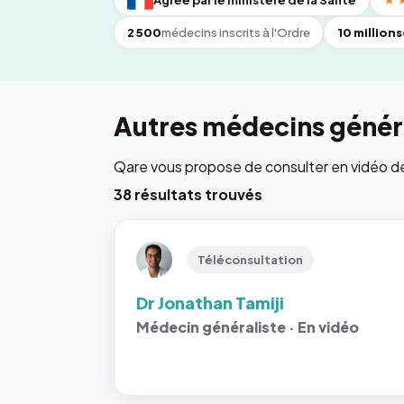
Agréé par le ministère de la Santé
★
2 500
médecins inscrits à l'Ordre
10 millions
Autres médecins généra
Qare vous propose de consulter en vidéo de 6
38 résultats trouvés
Téléconsultation
Dr Jonathan Tamiji
Médecin généraliste · En vidéo