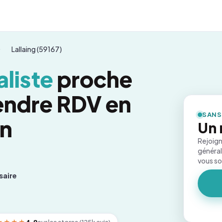
Lallaing (59167)
liste
proche
rendre RDV en
SANS
on
Un 
Rejoign
général
vous s
saire