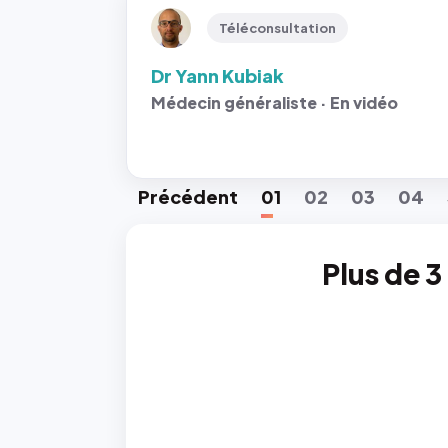
Téléconsultation
Dr Yann Kubiak
Médecin généraliste · En vidéo
Préc
édent
01
02
03
04
Plus de 3