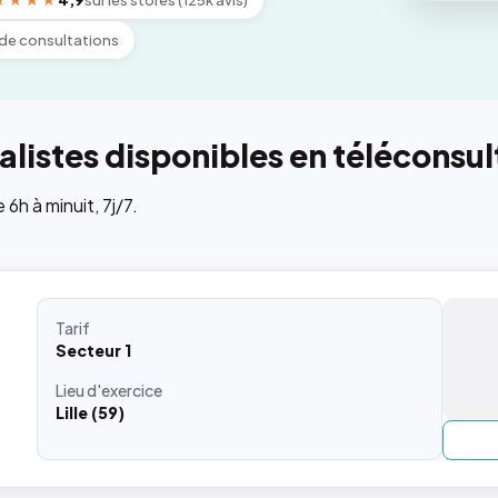
★★★★
4,9
sur les stores (125k avis)
de consultations
listes disponibles en téléconsul
h à minuit, 7j/7.
Tarif
Secteur 1
Lieu
d'exercice
Lille (59)