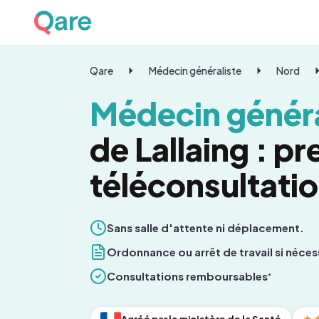
Qare
Médecin généraliste
Nord
Médecin généra
de Lallaing : p
téléconsultati
Sans salle d'attente ni déplacement.
Ordonnance ou arrêt de travail si néces
Consultations remboursables
*