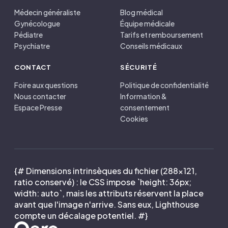
Médecin généraliste
Blog médical
Gynécologue
Équipe médicale
Pédiatre
Tarifs et remboursement
Psychiatre
Conseils médicaux
CONTACT
SÉCURITÉ
Foire aux questions
Politique de confidentialité
Nous contacter
Information &
Espace Presse
consentement
Cookies
{# Dimensions intrinsèques du fichier (288×121,
ratio conservé) : le CSS impose `height: 36px;
width: auto`, mais les attributs réservent la place
avant que l'image n'arrive. Sans eux, Lighthouse
compte un décalage potentiel. #}