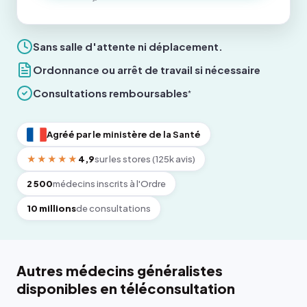
Sans salle d'attente ni déplacement.
Ordonnance ou arrêt de travail si nécessaire
Consultations remboursables
*
Agréé par le ministère de la Santé
★★★★★
4,9
sur les stores (125k avis)
2 500
médecins inscrits à l'Ordre
10 millions
de consultations
Autres médecins généralistes
disponibles en téléconsultation