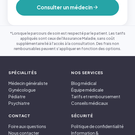
Consulter un médecin
*Lorsque le parcours de soin est respecté par le patient. Les tarifs
appliqués sont ceux de l'Assurance Maladie, sans coût
supplémentaire lié à l'accès à la consultation. Des frais non
remboursables peuvent s'appliquer en fonction des options.
SPÉCIALITÉS
NOS SERVICES
Médecin généraliste
Blog médical
Gynécologue
Équipe médicale
Pédiatre
Tarifs et remboursement
Psychiatre
Conseils médicaux
CONTACT
SÉCURITÉ
Foire aux questions
Politique de confidentialité
Nous contacter
Information &