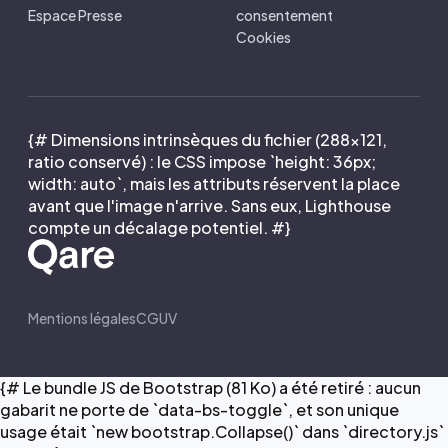
Espace Presse
consentement
Cookies
{# Dimensions intrinsèques du fichier (288×121,
ratio conservé) : le CSS impose `height: 36px;
width: auto`, mais les attributs réservent la place
avant que l'image n'arrive. Sans eux, Lighthouse
compte un décalage potentiel. #}
Mentions légales
CGUV
{# Le bundle JS de Bootstrap (81 Ko) a été retiré : aucun
gabarit ne porte de `data-bs-toggle`, et son unique
usage était `new bootstrap.Collapse()` dans `directory.js`