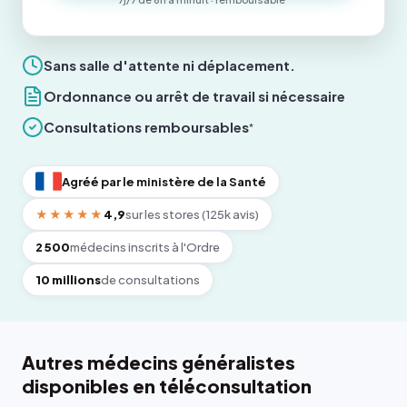
Sans salle d'attente ni déplacement.
Ordonnance ou arrêt de travail si nécessaire
Consultations remboursables
*
Agréé par le ministère de la Santé
★★★★★
4,9
sur les stores (125k avis)
2 500
médecins inscrits à l'Ordre
10 millions
de consultations
Autres médecins généralistes
disponibles en téléconsultation