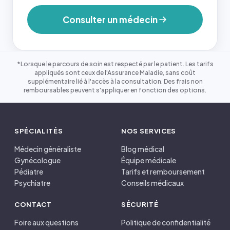
Consulter un médecin
*Lorsque le parcours de soin est respecté par le patient. Les tarifs
appliqués sont ceux de l'Assurance Maladie, sans coût
supplémentaire lié à l'accès à la consultation. Des frais non
remboursables peuvent s'appliquer en fonction des options.
SPÉCIALITÉS
NOS SERVICES
Médecin généraliste
Blog médical
Gynécologue
Équipe médicale
Pédiatre
Tarifs et remboursement
Psychiatre
Conseils médicaux
CONTACT
SÉCURITÉ
Foire aux questions
Politique de confidentialité