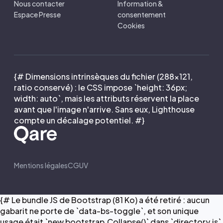
Nous contacter
Information &
Espace Presse
consentement
Cookies
{# Dimensions intrinsèques du fichier (288×121,
ratio conservé) : le CSS impose `height: 36px;
width: auto`, mais les attributs réservent la place
avant que l'image n'arrive. Sans eux, Lighthouse
compte un décalage potentiel. #}
Mentions légales
CGUV
{# Le bundle JS de Bootstrap (81 Ko) a été retiré : aucun
gabarit ne porte de `data-bs-toggle`, et son unique
usage était `new bootstrap.Collapse()` dans `directory.js`