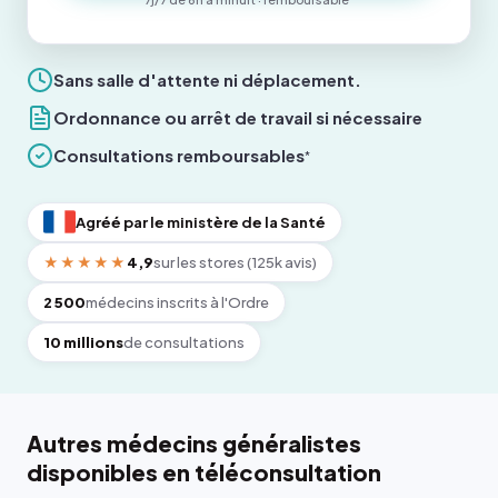
Sans salle d'attente ni déplacement.
Ordonnance ou arrêt de travail si nécessaire
Consultations remboursables
*
Agréé par le ministère de la Santé
★★★★★
4,9
sur les stores (125k avis)
2 500
médecins inscrits à l'Ordre
10 millions
de consultations
Autres médecins généralistes
disponibles en téléconsultation