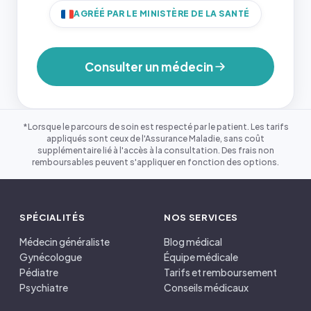
AGRÉÉ PAR LE MINISTÈRE DE LA SANTÉ
Consulter un médecin
*Lorsque le parcours de soin est respecté par le patient. Les tarifs
appliqués sont ceux de l'Assurance Maladie, sans coût
supplémentaire lié à l'accès à la consultation. Des frais non
remboursables peuvent s'appliquer en fonction des options.
SPÉCIALITÉS
NOS SERVICES
Médecin généraliste
Blog médical
Gynécologue
Équipe médicale
Pédiatre
Tarifs et remboursement
Psychiatre
Conseils médicaux