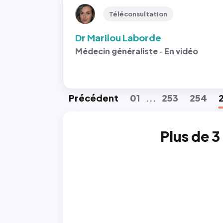
Téléconsultation
Dr Marilou Laborde
Médecin généraliste · En vidéo
Préc
édent
01
253
254
...
Plus de 3