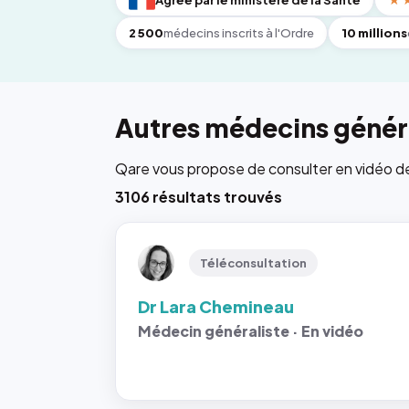
Agréé par le ministère de la Santé
★
2 500
médecins inscrits à l'Ordre
10 millions
Autres médecins généra
Qare vous propose de consulter en vidéo de 6
3106 résultats trouvés
Téléconsultation
Dr Lara Chemineau
Médecin généraliste · En vidéo