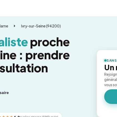
Marne
Ivry-sur-Seine (94200)
liste
proche
ine : prendre
SANS
sultation
Un 
Rejoign
général
vous s
saire