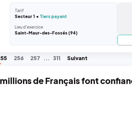
Tarif
Secteur 1
Tiers payant
Lieu
d'exercice
Saint-Maur-des-Fossés (94)
255
256
257
311
Suiv
ant
...
 millions de Français font confia