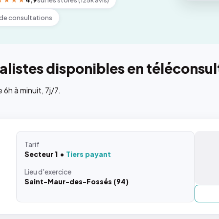
★★★★
4,9
sur les stores (125k avis)
de consultations
listes disponibles en téléconsul
h à minuit, 7j/7.
Tarif
Secteur 1
Tiers payant
Lieu
d'exercice
Saint-Maur-des-Fossés (94)