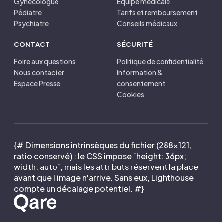
Gynécologue
Équipe médicale
Pédiatre
Tarifs et remboursement
Psychiatre
Conseils médicaux
CONTACT
SÉCURITÉ
Foire aux questions
Politique de confidentialité
Nous contacter
Information &
Espace Presse
consentement
Cookies
{# Dimensions intrinsèques du fichier (288×121,
ratio conservé) : le CSS impose `height: 36px;
width: auto`, mais les attributs réservent la place
avant que l'image n'arrive. Sans eux, Lighthouse
compte un décalage potentiel. #}