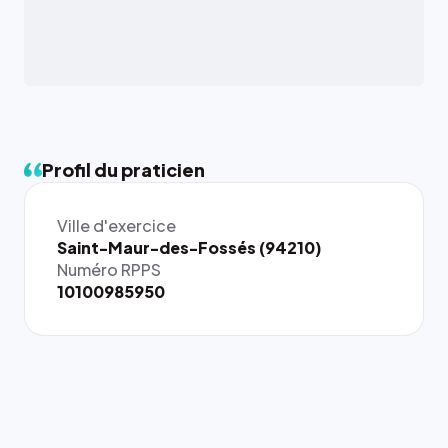
Profil du praticien
Ville d'exercice
{# 40×40
Saint-Maur-des-Fossés (94210)
: la taille
Numéro RPPS
rendue par
10100985950
`.profile-
picture`,
et un
rapport 1:1
qui reste
juste à
toutes les