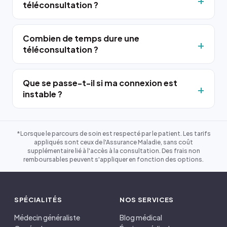
téléconsultation ?
Combien de temps dure une
téléconsultation ?
Que se passe-t-il si ma connexion est
instable ?
*Lorsque le parcours de soin est respecté par le patient. Les tarifs
appliqués sont ceux de l'Assurance Maladie, sans coût
supplémentaire lié à l'accès à la consultation. Des frais non
remboursables peuvent s'appliquer en fonction des options.
SPÉCIALITÉS
NOS SERVICES
Médecin généraliste
Blog médical