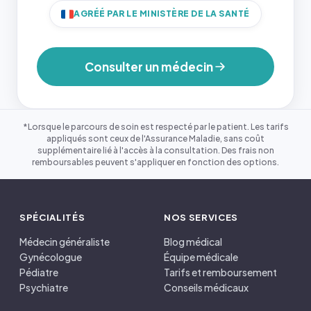
AGRÉÉ PAR LE MINISTÈRE DE LA SANTÉ
Consulter un médecin
*Lorsque le parcours de soin est respecté par le patient. Les tarifs
appliqués sont ceux de l'Assurance Maladie, sans coût
supplémentaire lié à l'accès à la consultation. Des frais non
remboursables peuvent s'appliquer en fonction des options.
SPÉCIALITÉS
NOS SERVICES
Médecin généraliste
Blog médical
Gynécologue
Équipe médicale
Pédiatre
Tarifs et remboursement
Psychiatre
Conseils médicaux