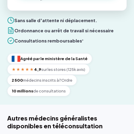
Sans salle d'attente ni déplacement.
Ordonnance ou arrêt de travail si nécessaire
Consultations remboursables
*
Agréé par le ministère de la Santé
★★★★★
4,9
sur les stores (125k avis)
2 500
médecins inscrits à l'Ordre
10 millions
de consultations
Autres médecins généralistes
disponibles en téléconsultation