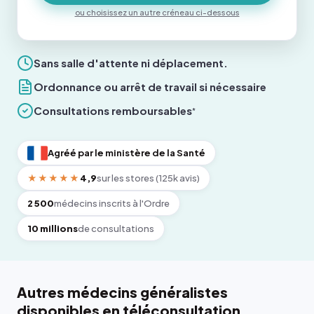
ou choisissez un autre créneau ci-dessous
Sans salle d'attente ni déplacement.
Ordonnance ou arrêt de travail si nécessaire
Consultations remboursables
*
Agréé par le ministère de la Santé
★★★★★
4,9
sur les stores (125k avis)
2 500
médecins inscrits à l'Ordre
10 millions
de consultations
Autres médecins généralistes
disponibles en téléconsultation