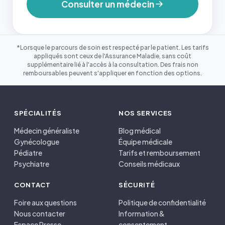
Consulter un médecin
*Lorsque le parcours de soin est respecté par le patient. Les tarifs
appliqués sont ceux de l'Assurance Maladie, sans coût
supplémentaire lié à l'accès à la consultation. Des frais non
remboursables peuvent s'appliquer en fonction des options.
SPÉCIALITÉS
NOS SERVICES
Médecin généraliste
Blog médical
Gynécologue
Équipe médicale
Pédiatre
Tarifs et remboursement
Psychiatre
Conseils médicaux
CONTACT
SÉCURITÉ
Foire aux questions
Politique de confidentialité
Nous contacter
Information &
Espace Presse
consentement