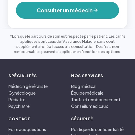
Consulter un médecin
*Lorsque le parcours de soin est respecté par le patient. Les tarifs
appliqués sont ceux de l'Assurance Maladie, sans coût
supplémentaire lié à l'accès à la consultation. Des frais non
remboursables peuvent s'appliquer en fonction des options.
SPÉCIALITÉS
NOS SERVICES
Médecin généraliste
Blog médical
Gynécologue
Équipe médicale
Pédiatre
Tarifs et remboursement
Psychiatre
Conseils médicaux
CONTACT
SÉCURITÉ
Foire aux questions
Politique de confidentialité