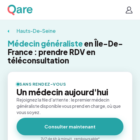
Hauts-De-Seine
Médecin généraliste
en Île-De-
France : prendre RDV en
téléconsultation
SANS RENDEZ-VOUS
Un médecin aujourd'hui
Rejoignez la file d'attente : le premier médecin
généraliste disponible vous prend en charge, où que
vous soyez.
Consulter maintenant
7j/7 de 6h à minuit · remboursable*