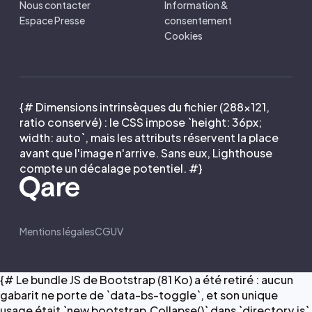
Nous contacter
Information &
Espace Presse
consentement
Cookies
{# Dimensions intrinsèques du fichier (288×121,
ratio conservé) : le CSS impose `height: 36px;
width: auto`, mais les attributs réservent la place
avant que l'image n'arrive. Sans eux, Lighthouse
compte un décalage potentiel. #}
Mentions légales
CGUV
{# Le bundle JS de Bootstrap (81 Ko) a été retiré : aucun
gabarit ne porte de `data-bs-toggle`, et son unique
usage était `new bootstrap.Collapse()` dans `directory.js`