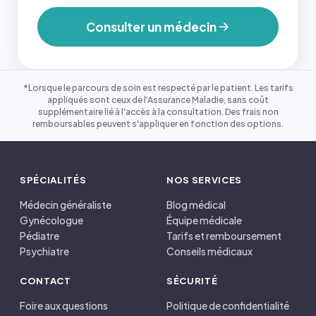
Consulter un médecin
*Lorsque le parcours de soin est respecté par le patient. Les tarifs
appliqués sont ceux de l'Assurance Maladie, sans coût
supplémentaire lié à l'accès à la consultation. Des frais non
remboursables peuvent s'appliquer en fonction des options.
SPÉCIALITÉS
NOS SERVICES
Médecin généraliste
Blog médical
Gynécologue
Équipe médicale
Pédiatre
Tarifs et remboursement
Psychiatre
Conseils médicaux
CONTACT
SÉCURITÉ
Foire aux questions
Politique de confidentialité