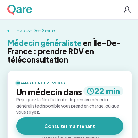
Hauts-De-Seine
Médecin généraliste
en Île-De-
France : prendre RDV en
téléconsultation
SANS RENDEZ-VOUS
22 min
Un médecin dans
Rejoignez la file d'attente : le premier médecin
généraliste disponible vous prend en charge, où que
vous soyez.
Consulter maintenant
7j/7 de 6h à minuit · remboursable*