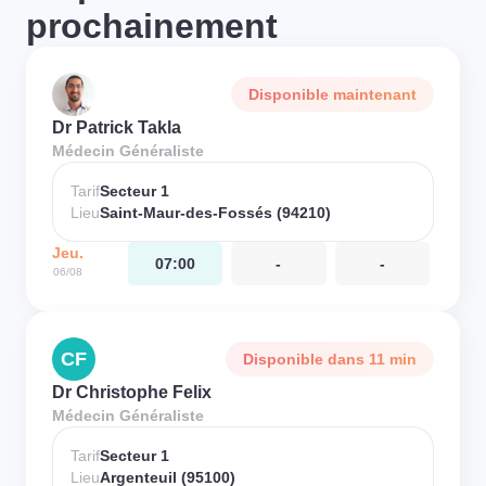
prochainement
Disponible maintenant
Dr Patrick Takla
Médecin Généraliste
Tarif
Secteur 1
Lieu
Saint-Maur-des-Fossés (94210)
Jeu.
07:00
-
-
06/08
CF
Disponible dans 11 min
Dr Christophe Felix
Médecin Généraliste
Tarif
Secteur 1
Lieu
Argenteuil (95100)