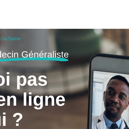
-De-Seine
ecin Généraliste
oi pas
en ligne
i ?