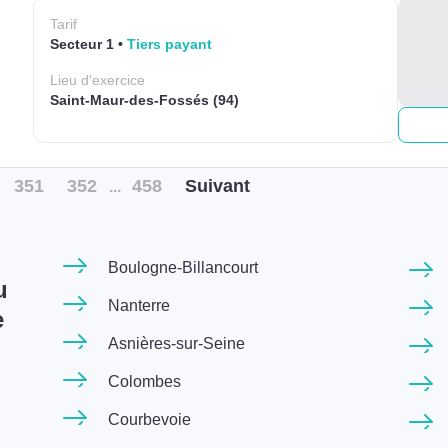
Tarif
Secteur 1
Tiers payant
Lieu
d'exercice
Saint-Maur-des-Fossés (94)
351
352
458
Suiv
ant
...
Boulogne-Billancourt
u
Nanterre
e
Asnières-sur-Seine
Colombes
Courbevoie