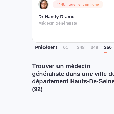
Uniquement en ligne
Dr Nandy Drame
Médecin généraliste
Préc
édent
01
348
349
350
...
Trouver un médecin
généraliste dans une ville d
département Hauts-De-Sein
(92)