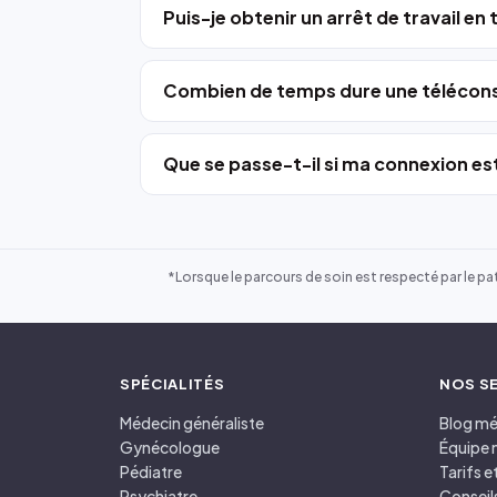
Puis-je obtenir un arrêt de travail en
Combien de temps dure une télécons
Que se passe-t-il si ma connexion est
*Lorsque le parcours de soin est respecté par le pat
SPÉCIALITÉS
NOS S
Médecin généraliste
Blog mé
Gynécologue
Équipe 
Pédiatre
Tarifs 
Psychiatre
Conseil