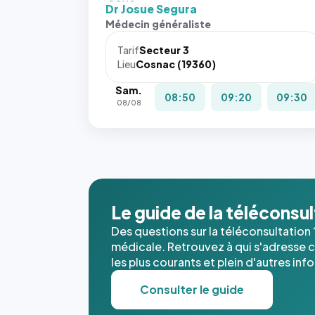
fit: cover`.
Dr Josue Segura
Sans ces
Médecin généraliste
attributs
le
Tarif
Secteur 3
navigateur
Lieu
Cosnac (19360)
ne réserve
Sam.
pas la
08:50
09:20
09:30
08/08
place, et
c'étaient
les trois
dernières
images de
l'annuaire
dans ce
Le guide de la téléconsu
cas. #}
Des questions sur la téléconsultation 
médicale. Retrouvez à qui s'adresse ce
les plus courants et plein d'autres inf
Consulter le guide