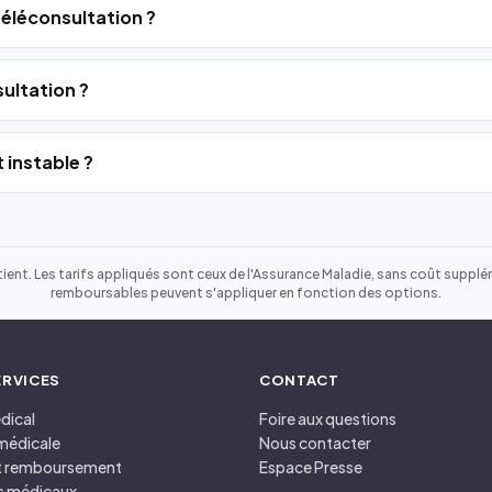
 téléconsultation ?
ultation ?
 instable ?
ient. Les tarifs appliqués sont ceux de l'Assurance Maladie, sans coût suppléme
remboursables peuvent s'appliquer en fonction des options.
ERVICES
CONTACT
dical
Foire aux questions
médicale
Nous contacter
et remboursement
Espace Presse
s médicaux