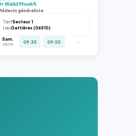
 cover`.
Dr Walid Moukfi
s ces
Médecin généraliste
ributs
Tarif
Secteur 1
igateur
Lieu
Gattières (06510)
réserve
Sam.
la
09:30
09:50
-
08/08
ce, et
taient
trois
nières
ges de
nnuaire
s ce
. #}