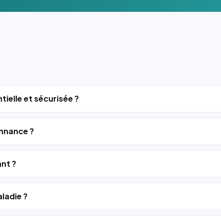
tielle et sécurisée ?
nnance ?
ant ?
ladie ?