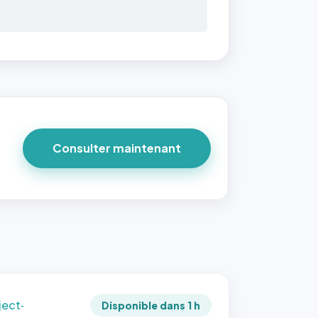
 40×40
taille
due par
ofile-
ture`,
Consulter maintenant
un
ort 1:1
 reste
e à
tes les
les
sque la
to est
adrée
ject-
Disponible dans 1 h