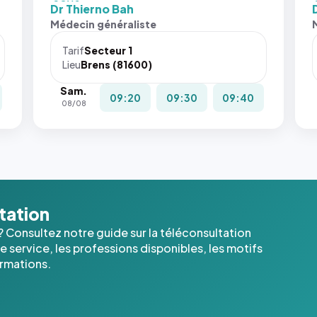
fit: cover`.
fit:
Dr Thierno Bah
Sans ces
San
Médecin généraliste
attributs
att
le
le
Tarif
Secteur 1
navigateur
nav
Lieu
Brens (81600)
ne réserve
ne 
Sam.
pas la
pas 
09:20
09:30
09:40
08/08
place, et
pla
c'étaient
c'é
les trois
les 
dernières
der
images de
ima
l'annuaire
l'a
dans ce
dan
ltation
cas. #}
cas
? Consultez notre guide sur la téléconsultation
 service, les professions disponibles, les motifs
ormations.