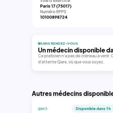
Ville d'exercice
Paris 17 (75017)
Numéro RPPS
10100898724
{# 40×40
: la taille
rendue par
`.profile-
SANS RENDEZ-VOUS
picture`,
Un médecin disponible d
et un
Ce praticien n'a pas de créneau à venir. 
rapport 1:1
d'attente Qare, où que vous soyez.
qui reste
juste à
toutes les
tailles
puisque la
photo est
Autres médecins disponibl
recadrée
en
`object-
Disponible dans 1 h