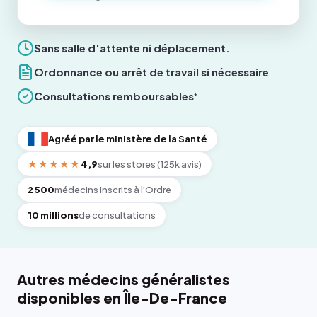
Sans salle d'attente ni déplacement.
Ordonnance ou arrêt de travail si nécessaire
Consultations remboursables
*
Agréé par le ministère de la Santé
★★★★★
4,9
sur les stores (125k avis)
2 500
médecins inscrits à l'Ordre
10 millions
de consultations
Autres médecins généralistes
disponibles en Île-De-France