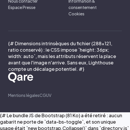
Nous contacter
Information &
Espace Presse
consentement
Cookies
{# Dimensions intrinsèques du fichier (288×121,
ratio conservé) : le CSS impose `height: 36px;
width: auto`, mais les attributs réservent la place
avant que l'image n'arrive. Sans eux, Lighthouse
compte un décalage potentiel. #}
Mentions légales
CGUV
{# Le bundle JS de Bootstrap (81 Ko) a été retiré : aucun
gabarit ne porte de `data-bs-toggle`, et son unique
usage était `new bootstrap.Collapse()` dans `directory.js`