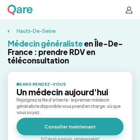
Hauts-De-Seine
Médecin généraliste
en Île-De-
France : prendre RDV en
téléconsultation
SANS RENDEZ-VOUS
Un médecin aujourd'hui
Rejoignez la file d'attente : le premier médecin
généraliste disponible vous prend en charge, où que
vous soyez.
Consulter maintenant
7j/7 de 6h à minuit · remboursable*