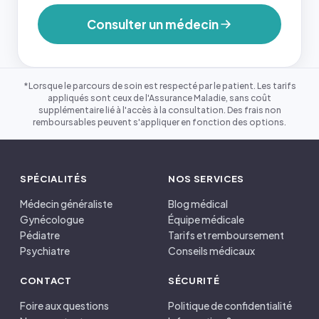
Consulter un médecin
*Lorsque le parcours de soin est respecté par le patient. Les tarifs
appliqués sont ceux de l'Assurance Maladie, sans coût
supplémentaire lié à l'accès à la consultation. Des frais non
remboursables peuvent s'appliquer en fonction des options.
SPÉCIALITÉS
NOS SERVICES
Médecin généraliste
Blog médical
Gynécologue
Équipe médicale
Pédiatre
Tarifs et remboursement
Psychiatre
Conseils médicaux
CONTACT
SÉCURITÉ
Foire aux questions
Politique de confidentialité