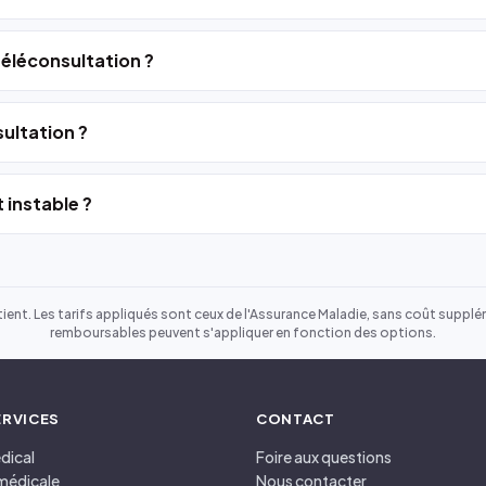
 téléconsultation ?
ultation ?
 instable ?
ient. Les tarifs appliqués sont ceux de l'Assurance Maladie, sans coût suppléme
remboursables peuvent s'appliquer en fonction des options.
ERVICES
CONTACT
dical
Foire aux questions
médicale
Nous contacter