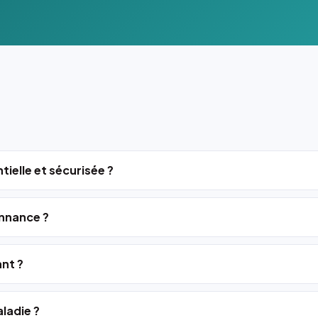
tielle et sécurisée ?
nnance ?
ant ?
ladie ?