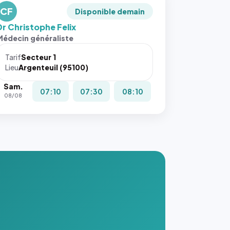
CF
Disponible demain
Dr Christophe Felix
Médecin généraliste
Tarif
Secteur 1
Lieu
Argenteuil (95100)
Sam.
07:10
07:30
08:10
08/08