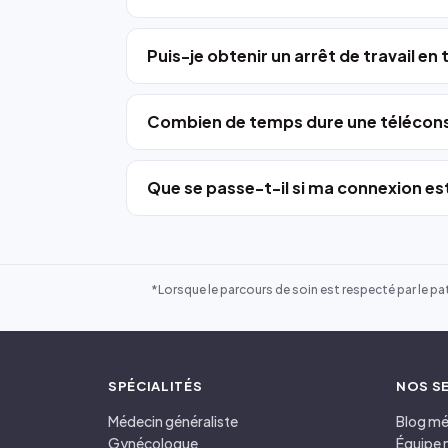
Puis-je obtenir un arrêt de travail en
Combien de temps dure une télécons
Que se passe-t-il si ma connexion est
*Lorsque le parcours de soin est respecté par le pat
SPÉCIALITÉS
NOS S
Médecin généraliste
Blog mé
Gynécologue
Équipe 