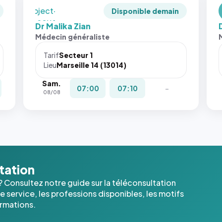
`object-
Disponible demain
fit: cover`.
Dr Malika Zian
Sans ces
Médecin généraliste
attributs
le
Tarif
Secteur 1
navigateur
Lieu
Marseille 14 (13014)
ne réserve
Sam.
pas la
07:00
07:10
-
08/08
place, et
c'étaient
les trois
dernières
images de
l'annuaire
dans ce
ltation
cas. #}
? Consultez notre guide sur la téléconsultation
 service, les professions disponibles, les motifs
ormations.