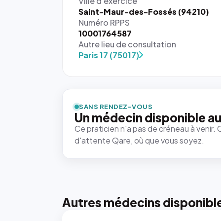
Ville d'exercice
Saint-Maur-des-Fossés (94210)
Numéro RPPS
10001764587
Autre lieu de consultation
Paris 17 (75017)
{# 40×40
: la taille
rendue par
`.profile-
SANS RENDEZ-VOUS
picture`,
Un médecin disponible au
et un
Ce praticien n'a pas de créneau à venir. 
rapport 1:1
d'attente Qare, où que vous soyez.
qui reste
juste à
toutes les
tailles
puisque la
photo est
Autres médecins disponibl
recadrée
en