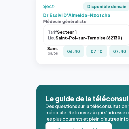
`object-
Disponible demain
fit: cover`.
Dr Essivi D'Almeida-Nzotcha
Sans ces
Médecin généraliste
attributs
le
Tarif
Secteur 1
navigateur
Lieu
Saint-Pol-sur-Ternoise (62130)
ne réserve
Sam.
pas la
06:40
07:10
07:40
08/08
place, et
c'étaient
les trois
dernières
images de
l'annuaire
dans ce
Le guide de la téléconsu
cas. #}
Des questions sur la téléconsultation 
médicale. Retrouvez à qui s'adresse ce
les plus courants et plein d'autres inf