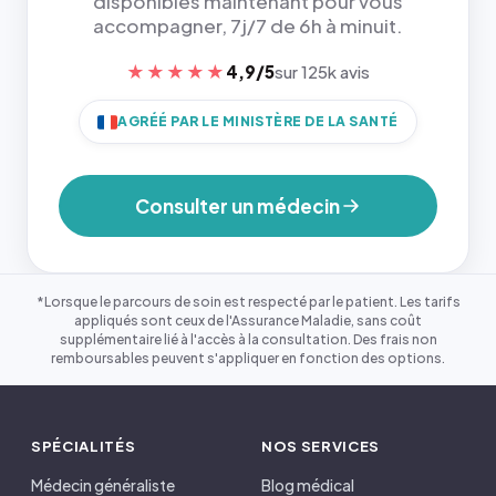
disponibles maintenant pour vous
accompagner, 7j/7 de 6h à minuit.
★★★★★
4,9/5
sur 125k avis
AGRÉÉ PAR LE MINISTÈRE DE LA SANTÉ
Consulter un médecin
*Lorsque le parcours de soin est respecté par le patient. Les tarifs
appliqués sont ceux de l'Assurance Maladie, sans coût
supplémentaire lié à l'accès à la consultation. Des frais non
remboursables peuvent s'appliquer en fonction des options.
SPÉCIALITÉS
NOS SERVICES
Médecin généraliste
Blog médical