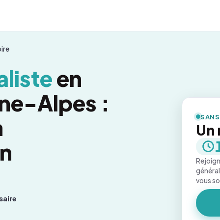
ire
liste
en
ne-Alpes :
SANS
n
Un 
on
Rejoign
général
vous s
saire