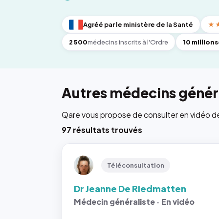
Agréé par le ministère de la Santé
★
2 500
médecins inscrits à l'Ordre
10 millions
Autres médecins génér
Qare vous propose de consulter en vidéo de 6
97 résultats trouvés
Téléconsultation
Dr Jeanne De Riedmatten
Médecin généraliste · En vidéo