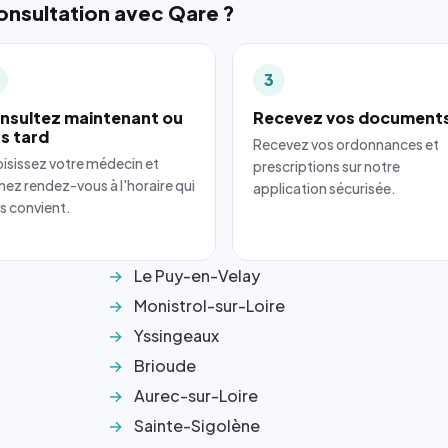
nsultation avec Qare ?
3
nsultez maintenant ou
Recevez vos document
us tard
Recevez vos ordonnances et
isissez votre médecin et
prescriptions sur notre
nez rendez-vous à l'horaire qui
application sécurisée.
s convient.
Le Puy-en-Velay
Monistrol-sur-Loire
Yssingeaux
Brioude
Aurec-sur-Loire
Sainte-Sigolène