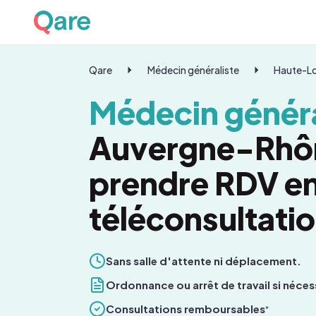
Qare
Médecin généraliste
Haute-Lo
Médecin généra
Auvergne-Rhô
prendre RDV e
téléconsultati
Sans salle d'attente ni déplacement.
Ordonnance ou arrêt de travail si néces
Consultations remboursables
*