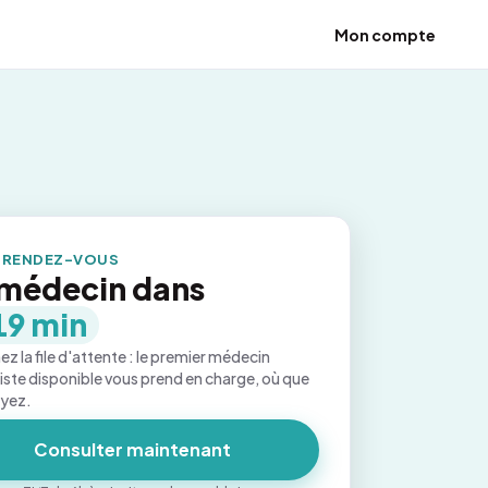
Mon compte
 RENDEZ-VOUS
médecin dans
19 min
ez la file d'attente : le premier médecin
iste disponible vous prend en charge, où que
oyez.
Consulter maintenant