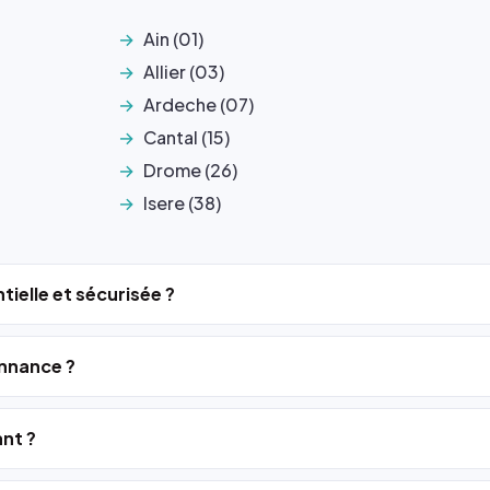
Ain (01)
Allier (03)
Ardeche (07)
Cantal (15)
Drome (26)
Isere (38)
tielle et sécurisée ?
nnance ?
ant ?