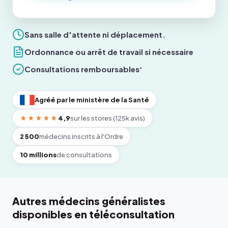
Sans salle d'attente ni déplacement.
Ordonnance ou arrêt de travail si nécessaire
Consultations remboursables
*
Agréé par le ministère de la Santé
★★★★★
4,9
sur les stores (125k avis)
2 500
médecins inscrits à l'Ordre
10 millions
de consultations
Autres médecins généralistes
disponibles en téléconsultation