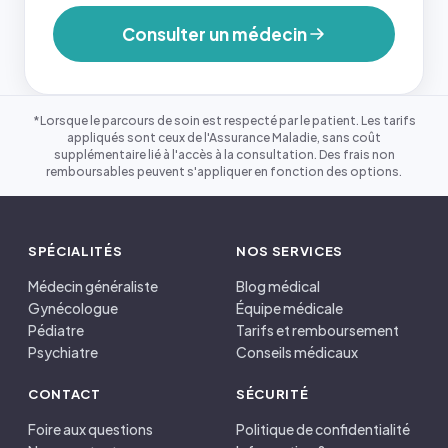
Consulter un médecin
*Lorsque le parcours de soin est respecté par le patient. Les tarifs
appliqués sont ceux de l'Assurance Maladie, sans coût
supplémentaire lié à l'accès à la consultation. Des frais non
remboursables peuvent s'appliquer en fonction des options.
SPÉCIALITÉS
NOS SERVICES
Médecin généraliste
Blog médical
Gynécologue
Équipe médicale
Pédiatre
Tarifs et remboursement
Psychiatre
Conseils médicaux
CONTACT
SÉCURITÉ
Foire aux questions
Politique de confidentialité