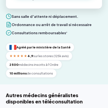
Sans salle d'attente ni déplacement.
Ordonnance ou arrêt de travail si nécessaire
Consultations remboursables
*
Agréé par le ministère de la Santé
★★★★★
4,9
sur les stores (125k avis)
2 500
médecins inscrits à l'Ordre
10 millions
de consultations
Autres médecins généralistes
disponibles en téléconsultation