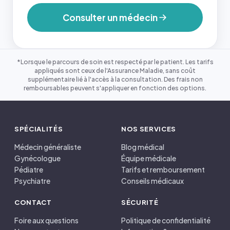
Consulter un médecin
*Lorsque le parcours de soin est respecté par le patient. Les tarifs
appliqués sont ceux de l'Assurance Maladie, sans coût
supplémentaire lié à l'accès à la consultation. Des frais non
remboursables peuvent s'appliquer en fonction des options.
SPÉCIALITÉS
NOS SERVICES
Médecin généraliste
Blog médical
Gynécologue
Équipe médicale
Pédiatre
Tarifs et remboursement
Psychiatre
Conseils médicaux
CONTACT
SÉCURITÉ
Foire aux questions
Politique de confidentialité