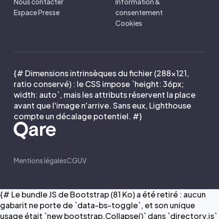
Nous contacter
Information &
Espace Presse
consentement
Cookies
{# Dimensions intrinsèques du fichier (288×121,
ratio conservé) : le CSS impose `height: 36px;
width: auto`, mais les attributs réservent la place
avant que l'image n'arrive. Sans eux, Lighthouse
compte un décalage potentiel. #}
Mentions légales
CGUV
{# Le bundle JS de Bootstrap (81 Ko) a été retiré : aucun
gabarit ne porte de `data-bs-toggle`, et son unique
usage était `new bootstrap.Collapse()` dans `directory.js`