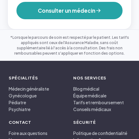
Consulter un médecin
*Lorsque le parcours de soin est respecté par le patient. Les tarifs
appliqués sont ceux de l'Assurance Maladie, sans coût
supplémentaire lié à l'accès à la consultation. Des frais non
remboursables peuvent s'appliquer en fonction des options.
SPÉCIALITÉS
NOS SERVICES
Médecin généraliste
Blog médical
Gynécologue
Équipe médicale
Pédiatre
Tarifs et remboursement
Psychiatre
Conseils médicaux
CONTACT
SÉCURITÉ
Foire aux questions
Politique de confidentialité