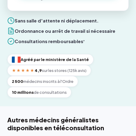
Sans salle d'attente ni déplacement.
Ordonnance ou arrêt de travail si nécessaire
Consultations remboursables
*
Agréé par le ministère de la Santé
★★★★★
4,9
sur les stores (125k avis)
2 500
médecins inscrits à l'Ordre
10 millions
de consultations
Autres médecins généralistes
disponibles en téléconsultation