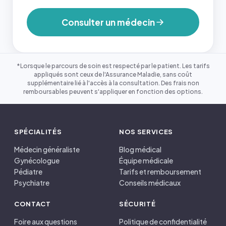
Consulter un médecin
*Lorsque le parcours de soin est respecté par le patient. Les tarifs
appliqués sont ceux de l'Assurance Maladie, sans coût
supplémentaire lié à l'accès à la consultation. Des frais non
remboursables peuvent s'appliquer en fonction des options.
SPÉCIALITÉS
NOS SERVICES
Médecin généraliste
Blog médical
Gynécologue
Équipe médicale
Pédiatre
Tarifs et remboursement
Psychiatre
Conseils médicaux
CONTACT
SÉCURITÉ
Foire aux questions
Politique de confidentialité