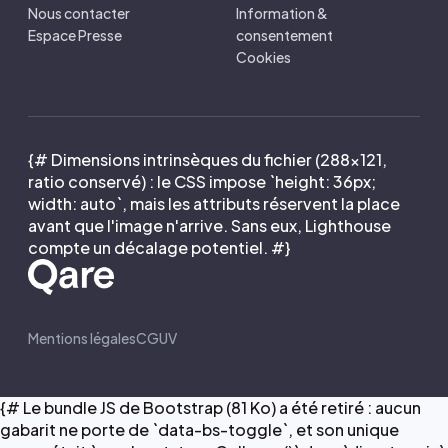
Nous contacter
Information &
Espace Presse
consentement
Cookies
{# Dimensions intrinsèques du fichier (288×121,
ratio conservé) : le CSS impose `height: 36px;
width: auto`, mais les attributs réservent la place
avant que l'image n'arrive. Sans eux, Lighthouse
compte un décalage potentiel. #}
Mentions légales
CGUV
{# Le bundle JS de Bootstrap (81 Ko) a été retiré : aucun
gabarit ne porte de `data-bs-toggle`, et son unique