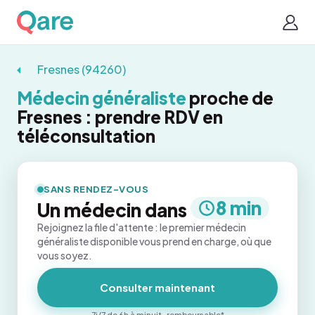
Fresnes (94260)
Médecin généraliste
proche de
Fresnes : prendre RDV en
téléconsultation
SANS RENDEZ-VOUS
8 min
Un médecin dans
Rejoignez la file d'attente : le premier médecin
généraliste disponible vous prend en charge, où que
vous soyez.
Consulter maintenant
7j/7 de 6h à minuit · remboursable*