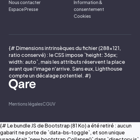
Nous contacter
Information &
Espace Presse
consentement
Cookies
{# Dimensions intrinsèques du fichier (288×121,
ratio conservé) : le CSS impose `height: 36px;
width: auto`, mais les attributs réservent la place
avant que l'image n'arrive. Sans eux, Lighthouse
compte un décalage potentiel. #}
Mentions légales
CGUV
{# Le bundle JS de Bootstrap (81 Ko) a été retiré : aucun
gabarit ne porte de `data-bs-toggle`, et son unique
usage était `new bootstrap.Collapse()` dans `directory.js`