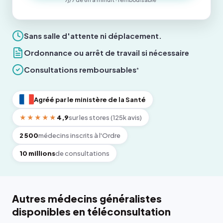
Sans salle d'attente ni déplacement.
Ordonnance ou arrêt de travail si nécessaire
Consultations remboursables
*
Agréé par le ministère de la Santé
★★★★★
4,9
sur les stores (125k avis)
2 500
médecins inscrits à l'Ordre
10 millions
de consultations
Autres médecins généralistes
disponibles en téléconsultation