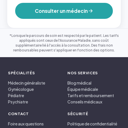
Consulter un médecin
*Lorsque le parcours de soin est respecté par le patient. Les tarifs
appliqués sont ceux de l'Assurance Maladie, sans coût
supplémentaire lié à l'accès à la consultation. Des frais non
remboursables peuvent s'appliquer en fonction des options.
SPÉCIALITÉS
NOS SERVICES
Médecin généraliste
Blog médical
Gynécologue
Équipe médicale
Pédiatre
Tarifs et remboursement
Psychiatre
Conseils médicaux
CONTACT
SÉCURITÉ
Foire aux questions
Politique de confidentialité