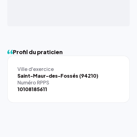
Profil du praticien
Ville d'exercice
{# 40×40
Saint-Maur-des-Fossés (94210)
: la taille
Numéro RPPS
rendue par
10108185611
`.profile-
picture`,
et un
rapport 1:1
qui reste
juste à
toutes les