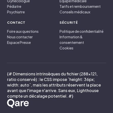
Gynécologue
Équipe médicale
Pédiatre
Tarifs et remboursement
Psychiatre
Conseils médicaux
CONTACT
SÉCURITÉ
Foire aux questions
Politique de confidentialité
Nous contacter
Information &
Espace Presse
consentement
Cookies
{# Dimensions intrinsèques du fichier (288×121,
ratio conservé) : le CSS impose `height: 36px;
width: auto`, mais les attributs réservent la place
avant que l'image n'arrive. Sans eux, Lighthouse
compte un décalage potentiel. #}