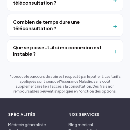
téléconsultation ?
Combien de temps dure une
téléconsultation ?
Que se passe-t-il si ma connexion est
instable ?
*Lorsque le parcours de soin est respecté par le patient. Les tarifs
appliqués sont ceux de l'Assurance Maladie, sans coût
supplémentaire lié à l'accès à la consultation. Des frais non
remboursables peuvent s'appliquer en fonction des options.
SPÉCIALITÉS
NOS SERVICES
Médecin généraliste
Blog médical