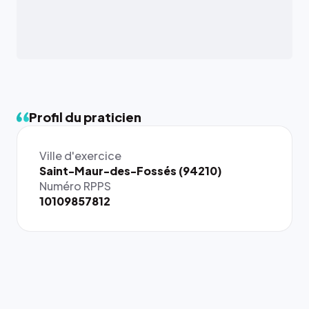
Profil du praticien
Ville d'exercice
{# 40×40
Saint-Maur-des-Fossés (94210)
: la taille
Numéro RPPS
rendue par
10109857812
`.profile-
picture`,
et un
rapport 1:1
qui reste
juste à
toutes les