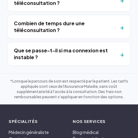
téléconsultation ?
Combien de temps dure une
téléconsultation ?
Que se passe-t-il si ma connexion est
instable ?
*Lorsque le parcours de soin est respecté par le patient. Les tarifs
appliqués sont ceux de l'Assurance Maladie, sans coût
supplémentaire lié à l'accès à la consultation. Des frais non
remboursables peuvent s'appliquer en fonction des options.
SPÉCIALITÉS
NOS SERVICES
Médecin généraliste
Blog médical