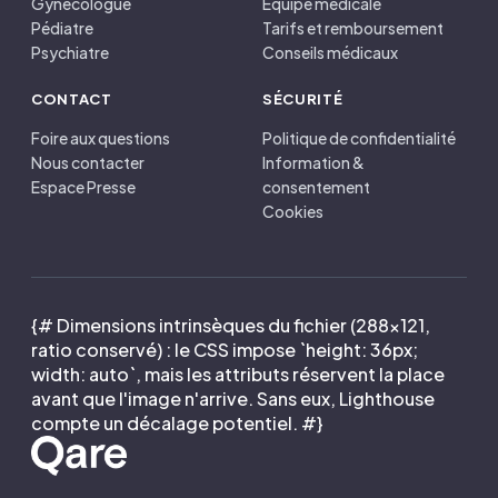
Gynécologue
Équipe médicale
Pédiatre
Tarifs et remboursement
Psychiatre
Conseils médicaux
CONTACT
SÉCURITÉ
Foire aux questions
Politique de confidentialité
Nous contacter
Information &
Espace Presse
consentement
Cookies
{# Dimensions intrinsèques du fichier (288×121,
ratio conservé) : le CSS impose `height: 36px;
width: auto`, mais les attributs réservent la place
avant que l'image n'arrive. Sans eux, Lighthouse
compte un décalage potentiel. #}