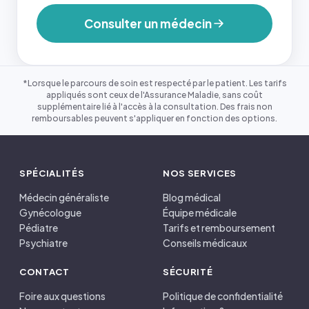
Consulter un médecin
*Lorsque le parcours de soin est respecté par le patient. Les tarifs
appliqués sont ceux de l'Assurance Maladie, sans coût
supplémentaire lié à l'accès à la consultation. Des frais non
remboursables peuvent s'appliquer en fonction des options.
SPÉCIALITÉS
NOS SERVICES
Médecin généraliste
Blog médical
Gynécologue
Équipe médicale
Pédiatre
Tarifs et remboursement
Psychiatre
Conseils médicaux
CONTACT
SÉCURITÉ
Foire aux questions
Politique de confidentialité