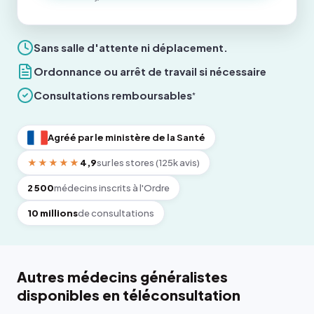
Sans salle d'attente ni déplacement.
Ordonnance ou arrêt de travail si nécessaire
Consultations remboursables
*
Agréé par le ministère de la Santé
★★★★★
4,9
sur les stores (125k avis)
2 500
médecins inscrits à l'Ordre
10 millions
de consultations
Autres médecins généralistes
disponibles en téléconsultation