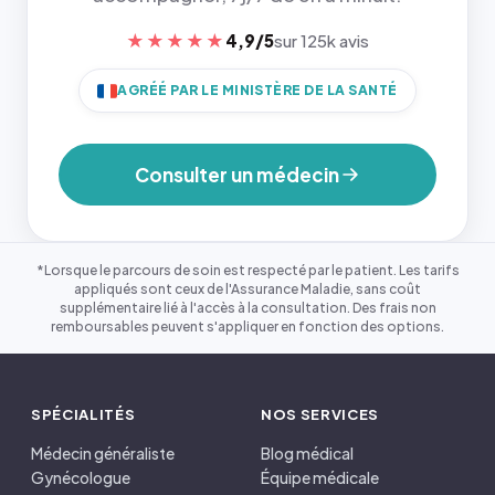
★★★★★
4,9/5
sur 125k avis
AGRÉÉ PAR LE MINISTÈRE DE LA SANTÉ
Consulter un médecin
*Lorsque le parcours de soin est respecté par le patient. Les tarifs
appliqués sont ceux de l'Assurance Maladie, sans coût
supplémentaire lié à l'accès à la consultation. Des frais non
remboursables peuvent s'appliquer en fonction des options.
SPÉCIALITÉS
NOS SERVICES
Médecin généraliste
Blog médical
Gynécologue
Équipe médicale